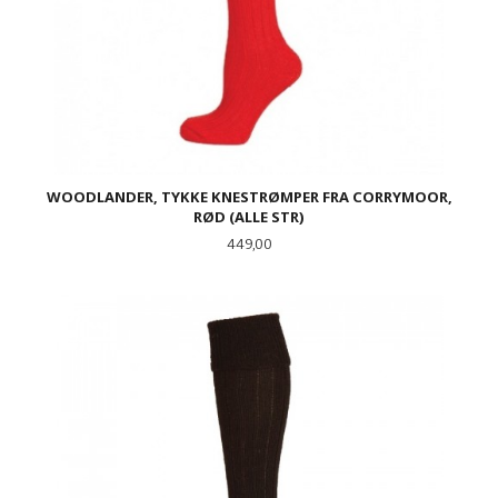
WOODLANDER, TYKKE KNESTRØMPER FRA CORRYMOOR,
RØD (ALLE STR)
Pris
449,00