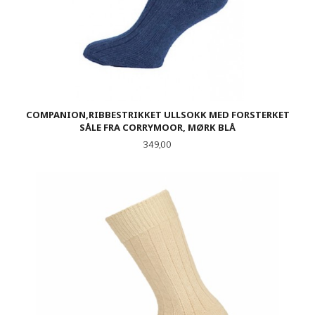
COMPANION,RIBBESTRIKKET ULLSOKK MED FORSTERKET
SÅLE FRA CORRYMOOR, MØRK BLÅ
Pris
349,00