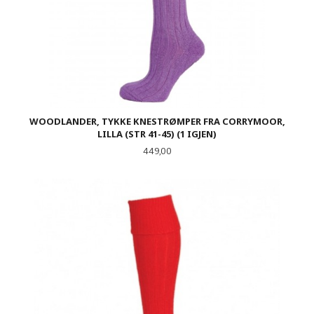
WOODLANDER, TYKKE KNESTRØMPER FRA CORRYMOOR,
LILLA (STR 41-45) (1 IGJEN)
Pris
449,00