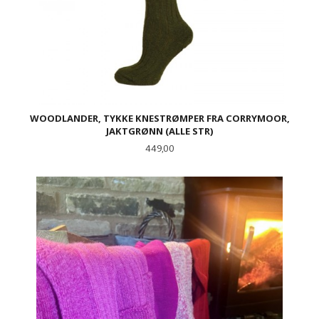
WOODLANDER, TYKKE KNESTRØMPER FRA CORRYMOOR,
JAKTGRØNN (ALLE STR)
Pris
449,00