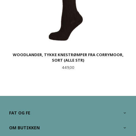
WOODLANDER, TYKKE KNESTRØMPER FRA CORRYMOOR,
SORT (ALLE STR)
Pris
449,00
FAT OG FE
OM BUTIKKEN