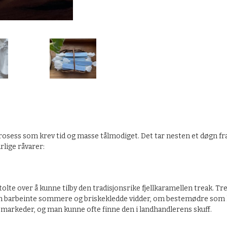
 prosess som krev tid og masse tålmodiget. Det tar nesten et døgn fra
rlige råvarer:
tolte over å kunne tilby den tradisjonsrike fjellkaramellen treak. Tr
barbeinte sommere og briskekledde vidder, om bestemødre som lind
 og markeder, og man kunne ofte finne den i landhandlerens skuff.