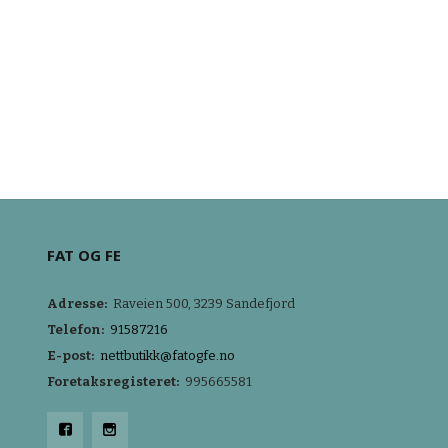
FAT OG FE
Adresse:
Raveien 500, 3239 Sandefjord
Telefon:
91587216
E-post:
nettbutikk@fatogfe.no
Foretaksregisteret:
995665581