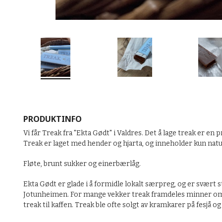
PRODUKTINFO
Vi får Treak fra "Ekta Gødt" i Valdres. Det å lage treak er en
Treak er laget med hender og hjarta, og inneholder kun natu
Fløte
, brunt sukker og einerbærlåg.
Ekta Gødt er glade i å formidle lokalt særpreg, og er svært s
Jotunheimen. For mange vekker treak framdeles minner om 
treak til kaffen. Treak ble ofte solgt av kramkarer på fesjå