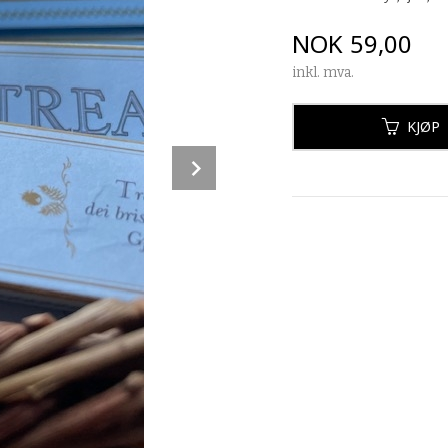
Pris
NOK
59,00
inkl. mva.
KJØP
Next