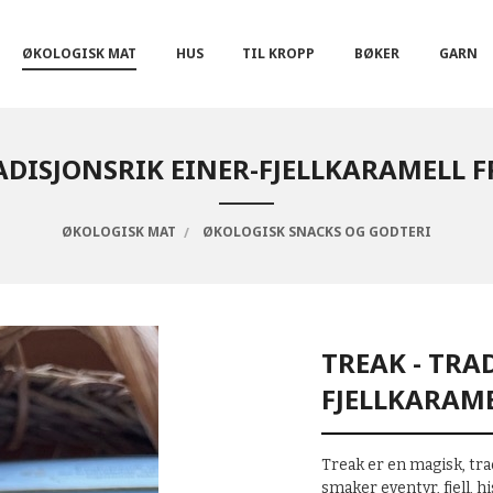
ØKOLOGISK MAT
HUS
TIL KROPP
BØKER
GARN
ADISJONSRIK EINER-FJELLKARAMELL 
ØKOLOGISK MAT
ØKOLOGISK SNACKS OG GODTERI
TREAK - TRA
FJELLKARAME
Treak er en magisk, tr
smaker eventyr, fjell, h