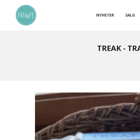
Gå
Lukk
PRODUKTER
til
innholdet
NYHETER
SALG
TREAK - TR