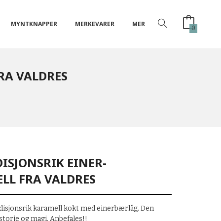
MYNTKNAPPER
MERKEVARER
MER
0
FRA VALDRES
DISJONSRIK EINER-
LL FRA VALDRES
adisjonsrik karamell kokt med einerbærlåg. Den
istorie og magi. Anbefales!!