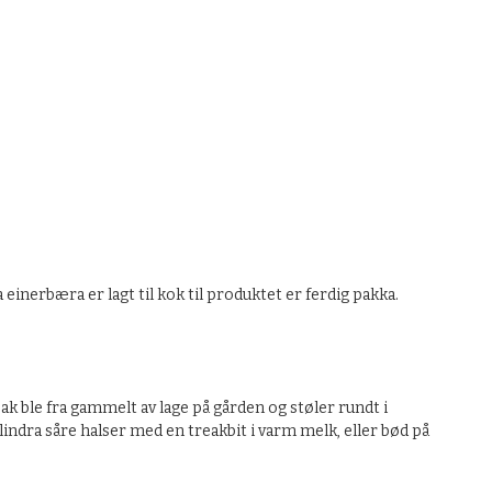
 einerbæra er lagt til kok til produktet er ferdig pakka.
eak ble fra gammelt av lage på gården og støler rundt i
ra såre halser med en treakbit i varm melk, eller bød på