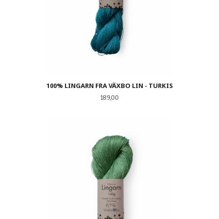
100% LINGARN FRA VÄXBO LIN - TURKIS
Pris
189,00