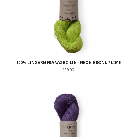
100% LINGARN FRA VÄXBO LIN - NEON GRØNN / LIME
Pris
189,00