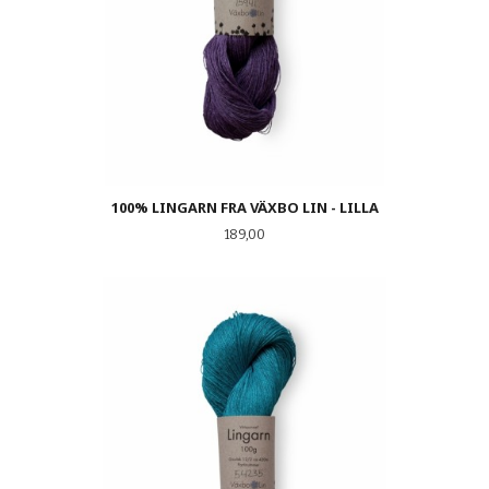
100% LINGARN FRA VÄXBO LIN - LILLA
Pris
189,00