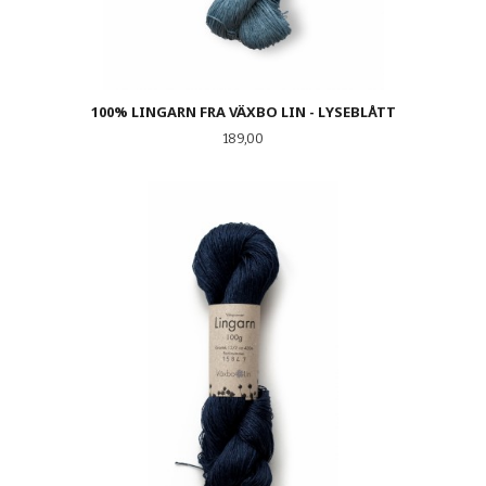
100% LINGARN FRA VÄXBO LIN - LYSEBLÅTT
Pris
189,00