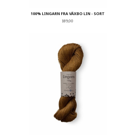
100% LINGARN FRA VÄXBO LIN - SORT
Pris
189,00