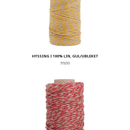
HYSSING I 100% LIN, GUL/UBLEKET
Pris
99,00