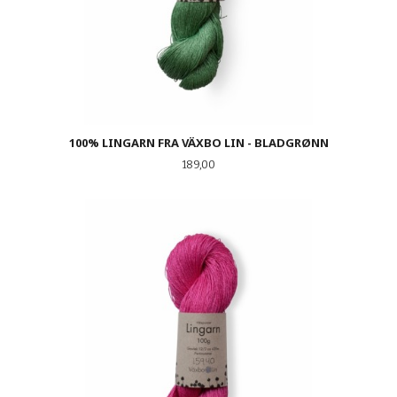
100% LINGARN FRA VÄXBO LIN - BLADGRØNN
Pris
189,00