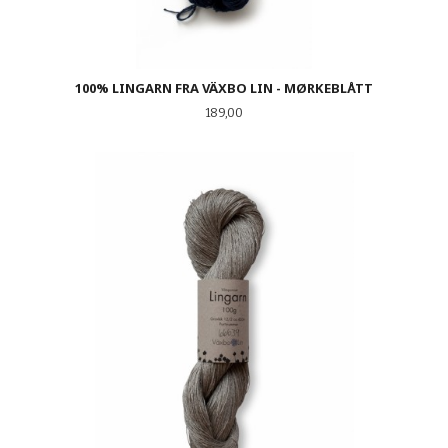
100% LINGARN FRA VÄXBO LIN - MØRKEBLÅTT
Pris
189,00