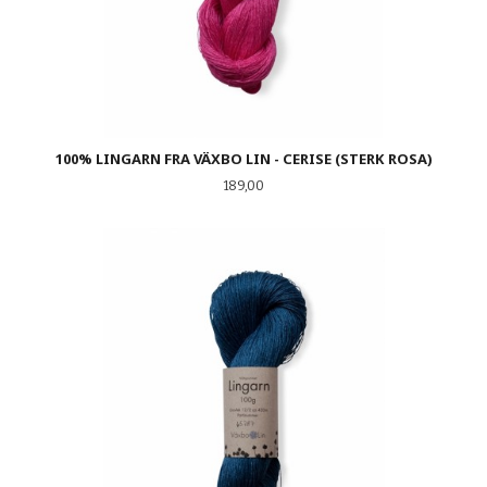
100% LINGARN FRA VÄXBO LIN - CERISE (STERK ROSA)
Pris
189,00