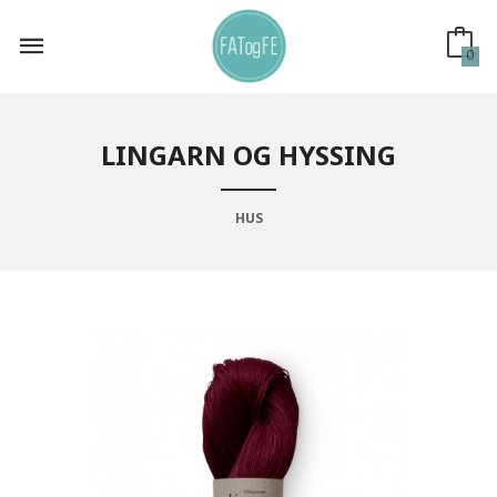
Gå
til
innholdet
0
LINGARN OG HYSSING
HUS