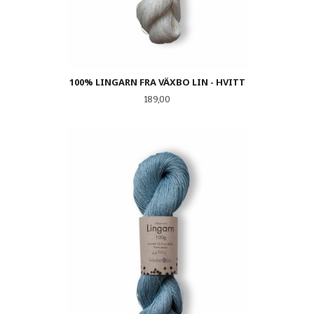
100% LINGARN FRA VÄXBO LIN - HVITT
Pris
189,00