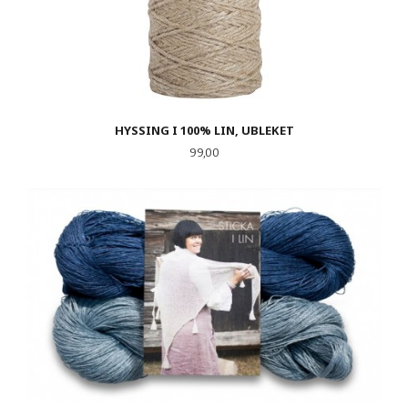
HYSSING I 100% LIN, UBLEKET
Pris
99,00