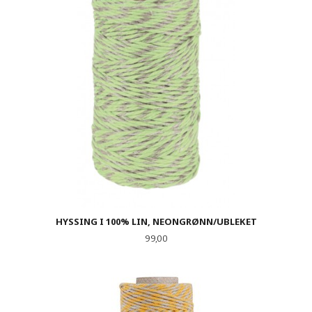
HYSSING I 100% LIN, NEONGRØNN/UBLEKET
Pris
99,00