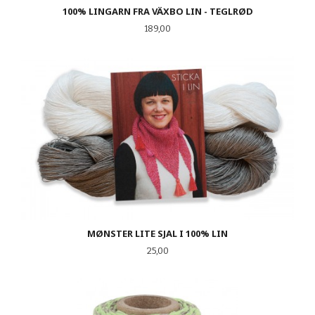
100% LINGARN FRA VÄXBO LIN - TEGLRØD
Pris
189,00
MØNSTER LITE SJAL I 100% LIN
Pris
25,00