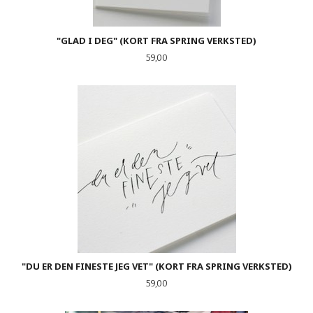
"GLAD I DEG" (KORT FRA SPRING VERKSTED)
Pris
59,00
"DU ER DEN FINESTE JEG VET" (KORT FRA SPRING VERKSTED)
Pris
59,00