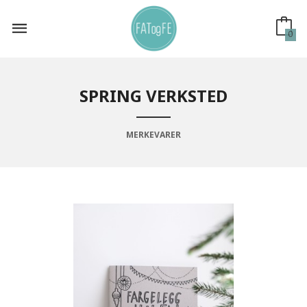
Gå
til
innholdet
0
SPRING VERKSTED
MERKEVARER