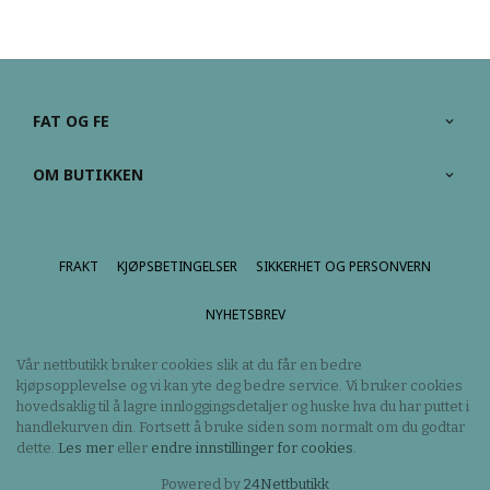
FAT OG FE
OM BUTIKKEN
FRAKT
KJØPSBETINGELSER
SIKKERHET OG PERSONVERN
NYHETSBREV
Vår nettbutikk bruker cookies slik at du får en bedre
kjøpsopplevelse og vi kan yte deg bedre service. Vi bruker cookies
hovedsaklig til å lagre innloggingsdetaljer og huske hva du har puttet i
handlekurven din. Fortsett å bruke siden som normalt om du godtar
dette.
Les mer
eller
endre innstillinger for cookies.
Powered by
24Nettbutikk