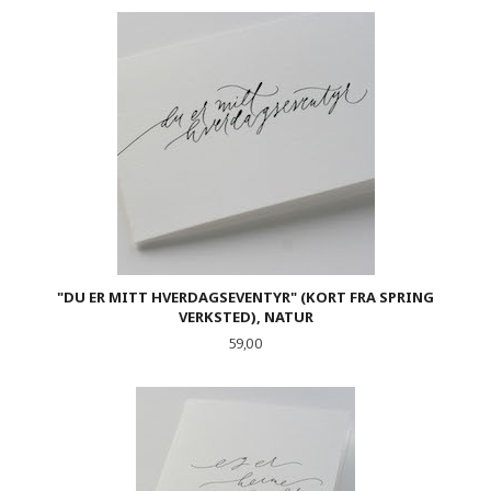
"DU ER MITT HVERDAGSEVENTYR" (KORT FRA SPRING
VERKSTED), NATUR
Pris
59,00