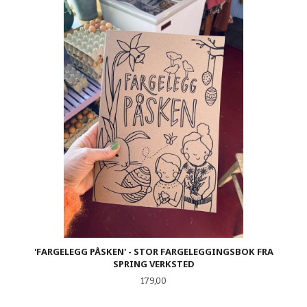
'FARGELEGG PÅSKEN' - STOR FARGELEGGINGSBOK FRA
SPRING VERKSTED
Pris
179,00