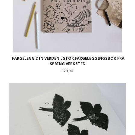
´FARGELEGG DIN VERDEN´, STOR FARGELEGGINGSBOK FRA
SPRING VERKSTED
Pris
179,00