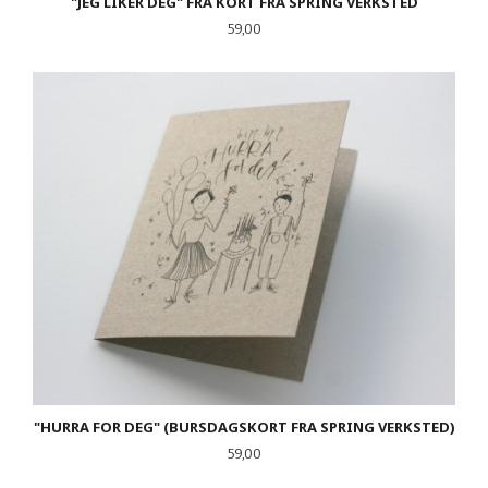
"JEG LIKER DEG" FRA KORT FRA SPRING VERKSTED
Pris
59,00
"HURRA FOR DEG" (BURSDAGSKORT FRA SPRING VERKSTED)
Pris
59,00