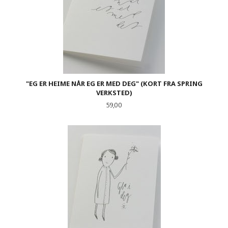
"EG ER HEIME NÅR EG ER MED DEG" (KORT FRA SPRING
VERKSTED)
Pris
59,00