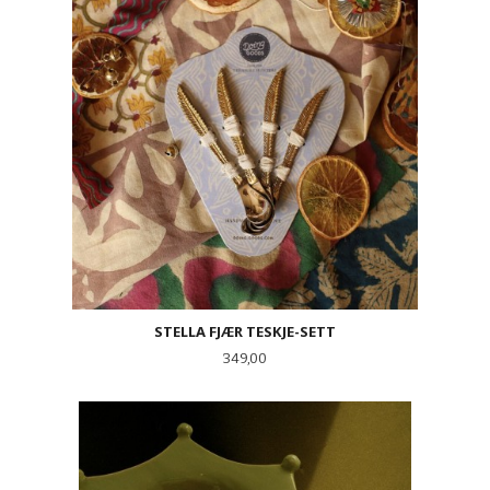
STELLA FJÆR TESKJE-SETT
Pris
349,00