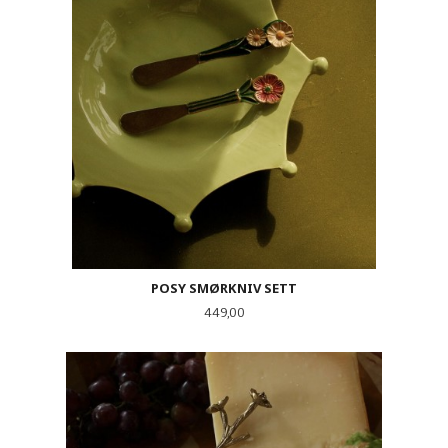
POSY SMØRKNIV SETT
Pris
449,00