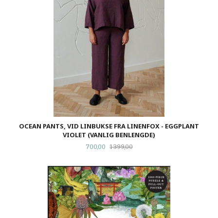
OCEAN PANTS, VID LINBUKSE FRA LINENFOX - EGGPLANT
VIOLET (VANLIG BENLENGDE)
Tilbud
Rabatt
700,00
1 399,00