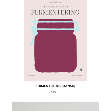
FERMENTERING (DANSK)
Pris
549,00