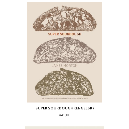
SUPER SOURDOUGH (ENGELSK)
Pris
449,00