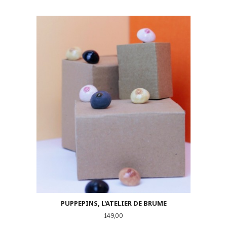
PUPPEPINS, L'ATELIER DE BRUME
Pris
149,00