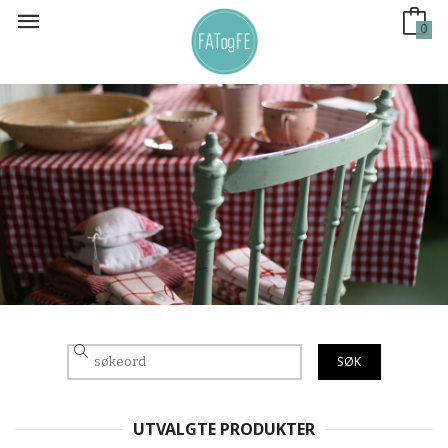
Gå
til
0
innholdet
UTVALGTE PRODUKTER