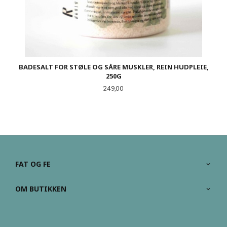
BADESALT FOR STØLE OG SÅRE MUSKLER, REIN HUDPLEIE,
250G
Pris
249,00
FAT OG FE
OM BUTIKKEN