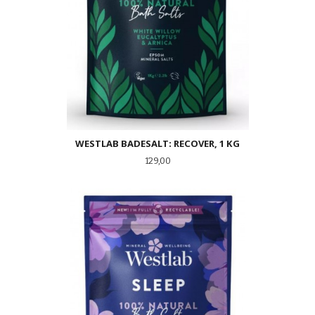
WESTLAB BADESALT: RECOVER, 1 KG
Pris
129,00