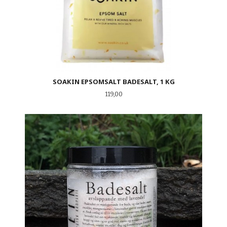
SOAKIN EPSOMSALT BADESALT, 1 KG
Pris
119,00