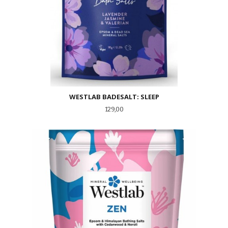
WESTLAB BADESALT: SLEEP
Pris
129,00