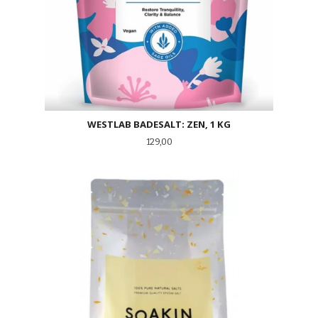
WESTLAB BADESALT: ZEN, 1 KG
Pris
129,00