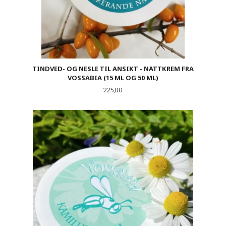
TINDVED- OG NESLE TIL ANSIKT - NATTKREM FRA
VOSSABIA (15 ML OG 50 ML)
Pris
225,00