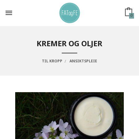
Gå
til
innholdet
0
KREMER OG OLJER
TIL KROPP
ANSIKTSPLEIE