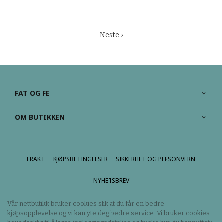
Neste ›
FAT OG FE
OM BUTIKKEN
FRAKT
KJØPSBETINGELSER
SIKKERHET OG PERSONVERN
NYHETSBREV
Vår nettbutikk bruker cookies slik at du får en bedre
kjøpsopplevelse og vi kan yte deg bedre service. Vi bruker cookies