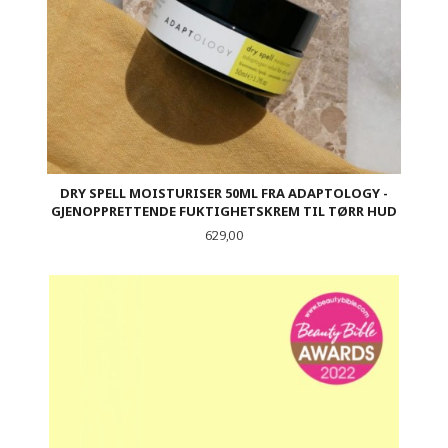
DRY SPELL MOISTURISER 50ML FRA ADAPTOLOGY -
GJENOPPRETTENDE FUKTIGHETSKREM TIL TØRR HUD
Pris
629,00