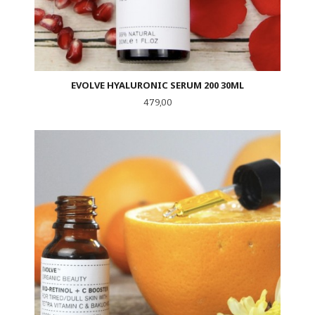
EVOLVE HYALURONIC SERUM 200 30ML
Pris
479,00