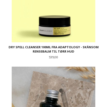
DRY SPELL CLEANSER 100ML FRA ADAPTOLOGY - SKÅNSOM
RENSEBALM TIL TØRR HUD
Pris
539,00