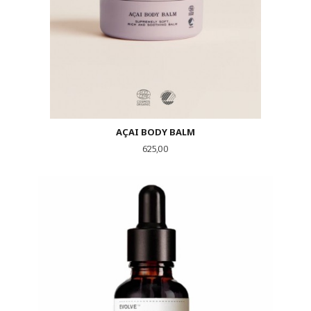
AÇAI BODY BALM
Pris
625,00