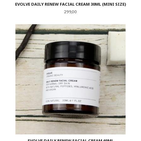
EVOLVE DAILY RENEW FACIAL CREAM 30ML (MINI SIZE)
Pris
299,00
EVOLVE DAILY RENEW FACIAL CREAM 60ML