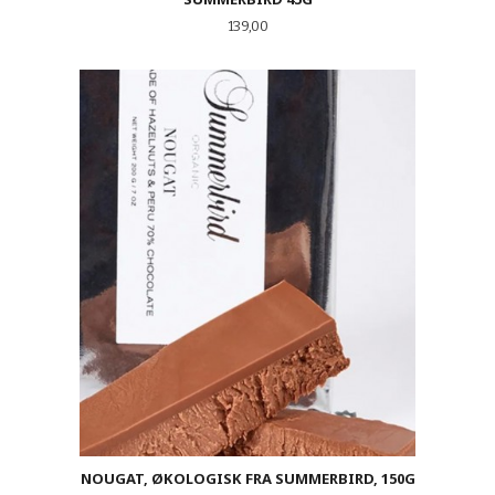
Pris
139,00
NOUGAT, ØKOLOGISK FRA SUMMERBIRD, 150G