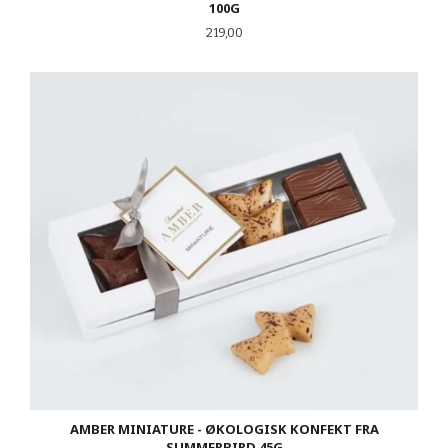
100G
Pris
219,00
AMBER MINIATURE - ØKOLOGISK KONFEKT FRA
SUMMERBIRD 45G