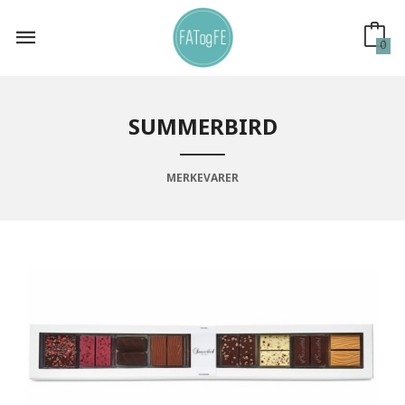
Gå
til
innholdet
0
SUMMERBIRD
MERKEVARER