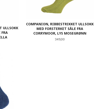
COMPANION, RIBBESTRIKKET ULLSOKK
T ULLSOKK
MED FORSTERKET SÅLE FRA
 FRA
CORRYMOOR, LYS MOSEGRØNN
ILLA
Pris
349,00
LES MER