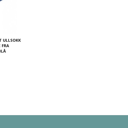
T ULLSOKK
 FRA
BLÅ