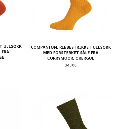
T ULLSOKK
COMPANION, RIBBESTRIKKET ULLSOKK
 FRA
MED FORSTERKET SÅLE FRA
GE
CORRYMOOR, OKERGUL
Pris
349,00
LES MER