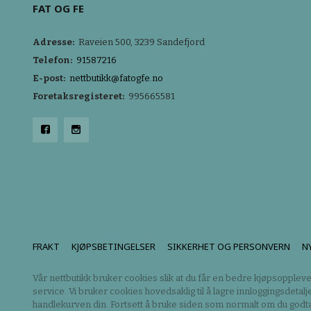
FAT OG FE
Adresse:
Raveien 500, 3239 Sandefjord
Telefon:
91587216
E-post:
nettbutikk@fatogfe.no
Foretaksregisteret:
995665581
FRAKT
KJØPSBETINGELSER
SIKKERHET OG PERSONVERN
N
Vår nettbutikk bruker cookies slik at du får en bedre kjøpsoppleve
service. Vi bruker cookies hovedsaklig til å lagre innloggingsdetalj
handlekurven din. Fortsett å bruke siden som normalt om du godta