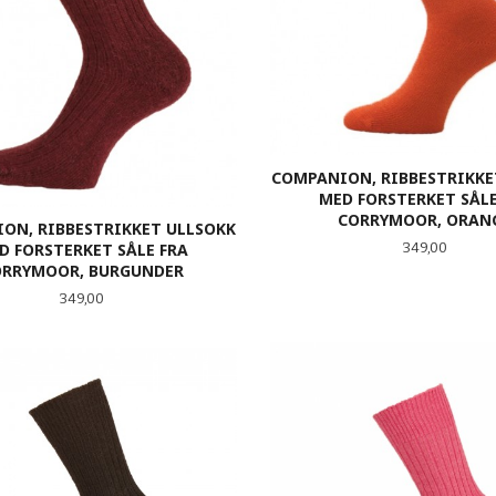
COMPANION, RIBBESTRIKKE
MED FORSTERKET SÅLE
CORRYMOOR, ORAN
ON, RIBBESTRIKKET ULLSOKK
Pris
D FORSTERKET SÅLE FRA
349,00
ORRYMOOR, BURGUNDER
Pris
349,00
LES MER
LES MER