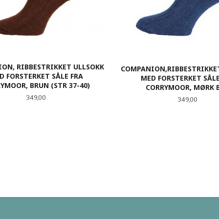
ON, RIBBESTRIKKET ULLSOKK
COMPANION,RIBBESTRIKKE
D FORSTERKET SÅLE FRA
MED FORSTERKET SÅLE
YMOOR, BRUN (STR 37-40)
CORRYMOOR, MØRK 
Pris
349,00
Pris
349,00
LES MER
LES MER