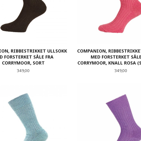
ON, RIBBESTRIKKET ULLSOKK
COMPANION, RIBBESTRIKKE
D FORSTERKET SÅLE FRA
MED FORSTERKET SÅLE
CORRYMOOR, SORT
CORRYMOOR, KNALL ROSA (S
Pris
Pris
349,00
349,00
LES MER
LES MER