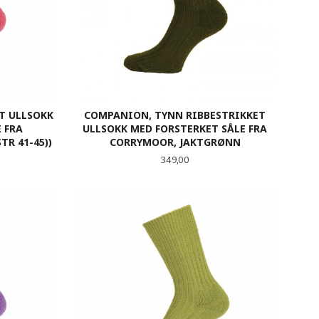
T ULLSOKK
COMPANION, TYNN RIBBESTRIKKET
 FRA
ULLSOKK MED FORSTERKET SÅLE FRA
TR 41-45))
CORRYMOOR, JAKTGRØNN
Pris
349,00
LES MER