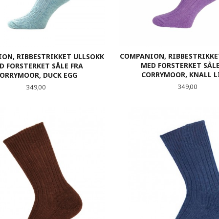
COMPANION, RIBBESTRIKKE
ON, RIBBESTRIKKET ULLSOKK
MED FORSTERKET SÅLE
D FORSTERKET SÅLE FRA
CORRYMOOR, KNALL L
ORRYMOOR, DUCK EGG
Pris
Pris
349,00
349,00
LES MER
LES MER