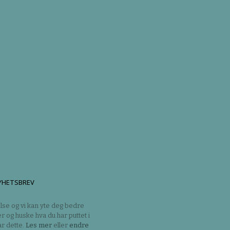
YHETSBREV
lse og vi kan yte deg bedre
er og huske hva du har puttet i
r dette.
Les mer
eller
endre