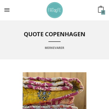
Gå
til
innholdet
0
QUOTE COPENHAGEN
MERKEVARER