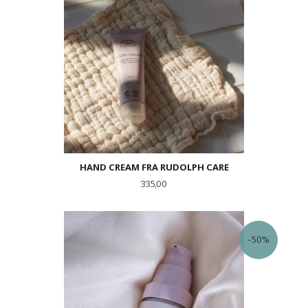
HAND CREAM FRA RUDOLPH CARE
Pris
335,00
-50%