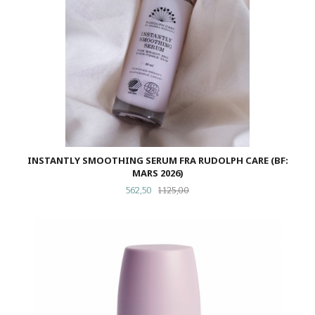
INSTANTLY SMOOTHING SERUM FRA RUDOLPH CARE (BF:
MARS 2026)
Tilbud
Rabatt
562,50
1 125,00