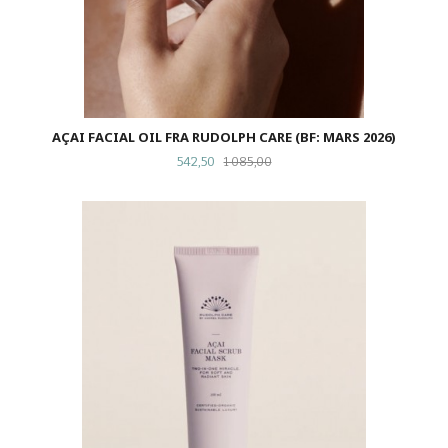
AÇAI FACIAL OIL FRA RUDOLPH CARE (BF: MARS 2026)
Tilbud
Rabatt
542,50
1 085,00