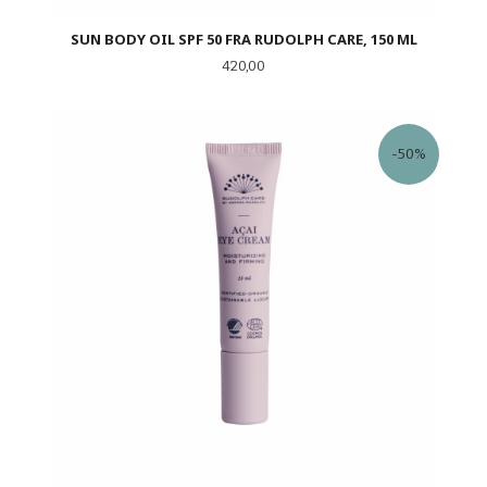
SUN BODY OIL SPF 50 FRA RUDOLPH CARE, 150 ML
Pris
420,00
-50%