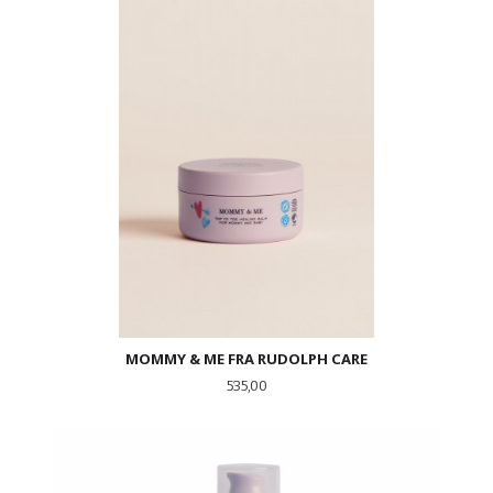
MOMMY & ME FRA RUDOLPH CARE
Pris
535,00