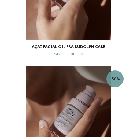
AÇAI FACIAL OIL FRA RUDOLPH CARE
Tilbud
Rabatt
542,50
1 085,00
-50%