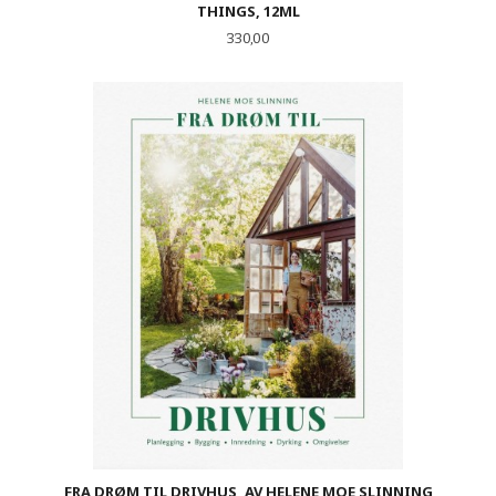
THINGS, 12ML
Pris
330,00
FRA DRØM TIL DRIVHUS, AV HELENE MOE SLINNING