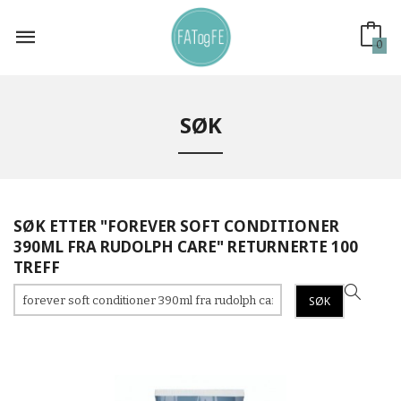
Gå
til
innholdet
0
SØK
SØK ETTER "FOREVER SOFT CONDITIONER
390ML FRA RUDOLPH CARE" RETURNERTE 100
TREFF