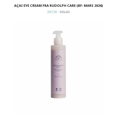
AÇAI EYE CREAM FRA RUDOLPH CARE (BF: MARS 2026)
Tilbud
Rabatt
267,50
535,00