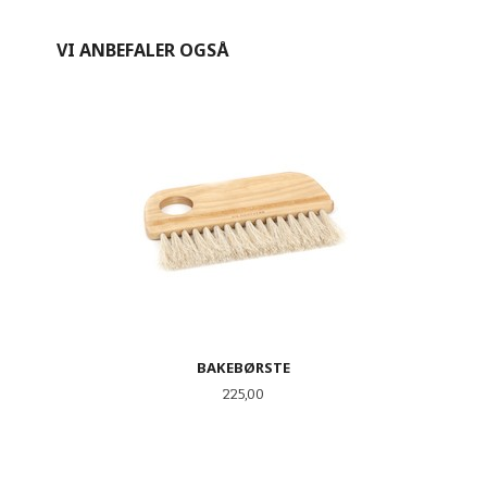
VI ANBEFALER OGSÅ
BAKEBØRSTE
Pris
225,00