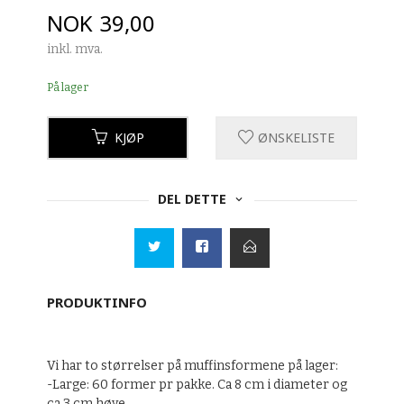
Pris
NOK
39,00
inkl. mva.
På lager
KJØP
ØNSKELISTE
DEL DETTE
PRODUKTINFO
Vi har to størrelser på muffinsformene på lager:
-Large: 60 former pr pakke. Ca 8 cm i diameter og
ca 3 cm høye.