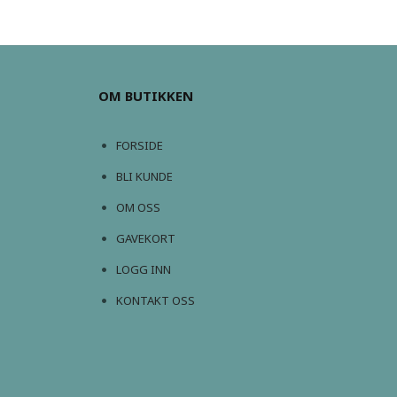
OM BUTIKKEN
FORSIDE
BLI KUNDE
OM OSS
GAVEKORT
LOGG INN
KONTAKT OSS