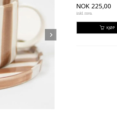
Pris
NOK
225,00
inkl. mva.
KJØP
Next