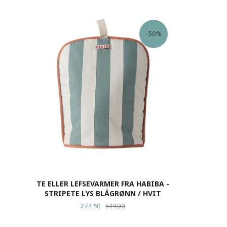
KJØP
-50%
TE ELLER LEFSEVARMER FRA HABIBA -
STRIPETE LYS BLÅGRØNN / HVIT
Tilbud
Rabatt
274,50
549,00