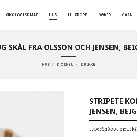
ØKOLOGISK MAT
HUS
TIL KROPP
BØKER
GARN
G SKÅL FRA OLSSON OCH JENSEN, BEIG
HUS
KJØKKEN
DRIKKE
STRIPETE KO
JENSEN, BEIG
Superfin kopp med skål