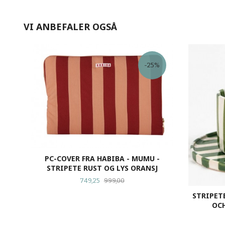
VI ANBEFALER OGSÅ
-25%
PC-COVER FRA HABIBA - MUMU -
STRIPETE RUST OG LYS ORANSJ
Tilbud
Rabatt
749,25
999,00
STRIPET
OCH