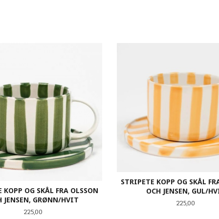
STRIPETE KOPP OG SKÅL FR
E KOPP OG SKÅL FRA OLSSON
OCH JENSEN, GUL/HV
 JENSEN, GRØNN/HVIT
Pris
225,00
Pris
225,00