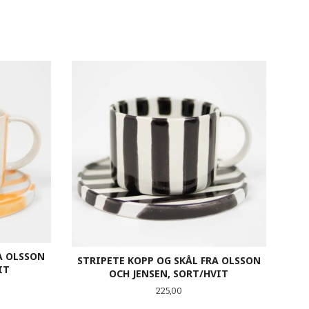
A OLSSON
STRIPETE KOPP OG SKÅL FRA OLSSON
IT
OCH JENSEN, SORT/HVIT
Pris
225,00