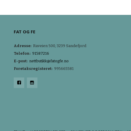
KJØP
FAT OG FE
Adresse:
Raveien 500, 3239 Sandefjord
Telefon:
91587216
E-post:
nettbutikk@fatogfe.no
Foretaksregisteret:
995665581