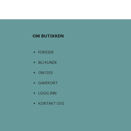
OM BUTIKKEN
FORSIDE
BLI KUNDE
OM OSS
GAVEKORT
LOGG INN
KONTAKT OSS