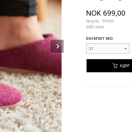
Tilbud
NOK
699,00
Førpris:
999,00
Rabatt
inkl. mva.
DUCKFEET SKO
Next
KJØP