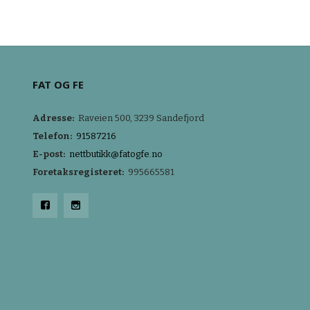
LES MER
FAT OG FE
Adresse:
Raveien 500, 3239 Sandefjord
Telefon:
91587216
E-post:
nettbutikk@fatogfe.no
Foretaksregisteret:
995665581