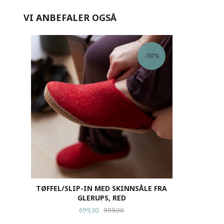
VI ANBEFALER OGSÅ
-30%
TØFFEL/SLIP-IN MED SKINNSÅLE FRA
GLERUPS, RED
Tilbud
Rabatt
699,30
999,00