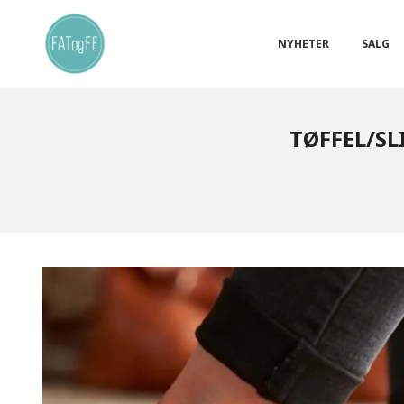
Gå
Lukk
PRODUKTER
til
innholdet
NYHETER
SALG
TØFFEL/SL