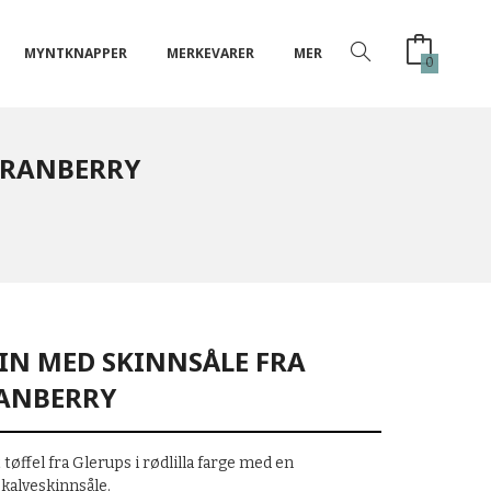
MYNTKNAPPER
MERKEVARER
MER
0
 CRANBERRY
-IN MED SKINNSÅLE FRA
RANBERRY
t tøffel fra Glerups i rødlilla farge med en
kalveskinnsåle.