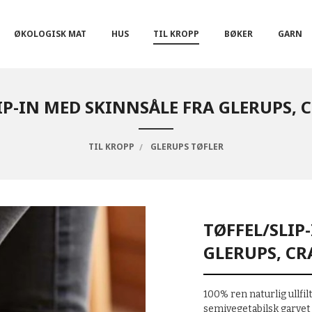
ØKOLOGISK MAT
HUS
TIL KROPP
BØKER
GARN
IP-IN MED SKINNSÅLE FRA GLERUPS,
TIL KROPP
GLERUPS TØFLER
TØFFEL/SLIP
GLERUPS, C
100% ren naturlig ullfil
semivegetabilsk garvet 