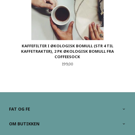
KAFFEFILTER I ØKOLOGISK BOMULL (STR 4 TIL
KAFFETRAKTER), 2 PK ØKOLOGISK BOMULL FRA
COFFEESOCK
Pris
199,00
FAT OG FE
OM BUTIKKEN