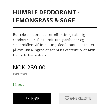
HUMBLE DEODORANT -
LEMONGRASS & SAGE
Humble deodorant er en effektiv og naturlig
deodorant. Fri for aluminium, parabener og
blekemidler Giftfri naturlig deodorant Ikke testet
på dyr Kun 4 ingredienser pluss eteriske oljer Myk,
kremete konsistens
Pris
NOK
239,00
inkl. mva.
På lager
KJØP
ØNSKELISTE