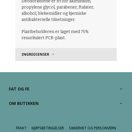
Deodorantene er fri for aluminium,
propylene glycol, parabener, ftalater,
alkohol, blekemidler og kjemiske
antibakterielle tilsetninger.
Plastbeholderen er laget med 75%
resurkulert PCR-plast.
INGREDIENSER
FAT OG FE
OM BUTIKKEN
FRAKT
KJØPSBETINGELSER
SIKKERHET OG PERSONVERN