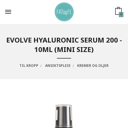
Gå
til
innholdet
0
EVOLVE HYALURONIC SERUM 200 -
10ML (MINI SIZE)
TIL KROPP
ANSIKTSPLEIE
KREMER OG OLJER