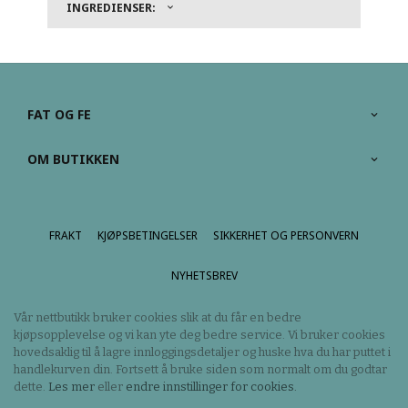
INGREDIENSER:
FAT OG FE
OM BUTIKKEN
FRAKT
KJØPSBETINGELSER
SIKKERHET OG PERSONVERN
NYHETSBREV
Vår nettbutikk bruker cookies slik at du får en bedre
kjøpsopplevelse og vi kan yte deg bedre service. Vi bruker cookies
hovedsaklig til å lagre innloggingsdetaljer og huske hva du har puttet i
handlekurven din. Fortsett å bruke siden som normalt om du godtar
dette.
Les mer
eller
endre innstillinger for cookies.