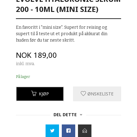
200 - 10ML (MINI SIZE)
En favoritt i "mini size". Supert for reising og
supert til å teste ut et produkt på akkurat din
huden før du tar neste skritt.
Pris
NOK
189,00
inkl. mva.
På lager
KJØP
ØNSKELISTE
DEL DETTE