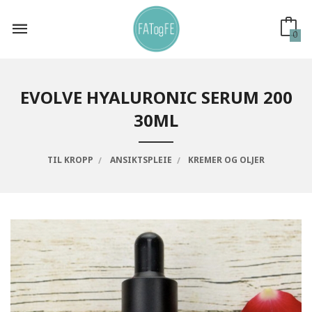
Gå
til
innholdet
0
EVOLVE HYALURONIC SERUM 200
30ML
TIL KROPP
ANSIKTSPLEIE
KREMER OG OLJER