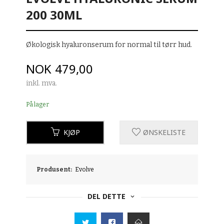
200 30ML
Økologisk hyaluronserum for normal til tørr hud.
Pris
NOK
479,00
inkl. mva.
På lager
KJØP
ØNSKELISTE
Produsent:
Evolve
DEL DETTE