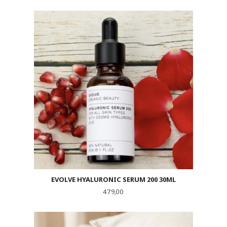
EVOLVE HYALURONIC SERUM 200 30ML
Pris
479,00