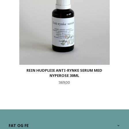
REIN HUDPLEIE ANTI-RYNKE SERUM MED
NYPEROSE 30ML
Pris
369,00
FAT OG FE