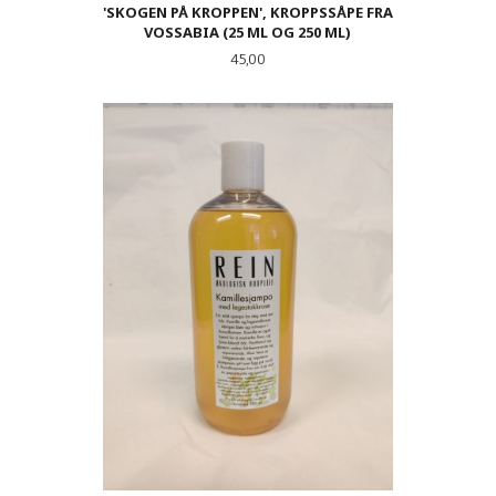
'SKOGEN PÅ KROPPEN', KROPPSSÅPE FRA
VOSSABIA (25 ML OG 250 ML)
Pris
45,00