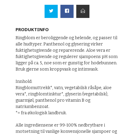
PRODUKTINFO
Ringblom er beroliggende og helende, og passer til
alle hudtyper. Panthenol og glysering virker
fuktighetsgivende og reparerende. Aloe vera er
fuktighetsgivende og regulerer sjampoens pH som
ligger på ca. 5, noe som er gunstig for hodebunnen.
Bruk gjerne som kroppvask og intimvask.
Innhold:
Ringblomuttrekk*, vatn, vegetabilsk råsåpe, aloe
vera*, ringblomtinktur*, glyserin (vegetabilsk),
guarmjøl, panthenol pro vitamin B og
natriumbenzoat.
*= fra økologisk landbruk.
Alle ingrediensene er 99-100% nedbrytbare i
motsetning til vanlige konvensjonelle sjampoer og