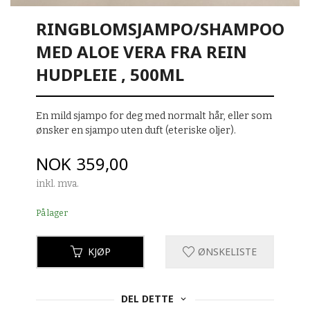
RINGBLOMSJAMPO/SHAMPOO
MED ALOE VERA FRA REIN
HUDPLEIE , 500ML
En mild sjampo for deg med normalt hår, eller som
ønsker en sjampo uten duft (eteriske oljer).
Pris
NOK
359,00
inkl. mva.
På lager
KJØP
ØNSKELISTE
DEL DETTE