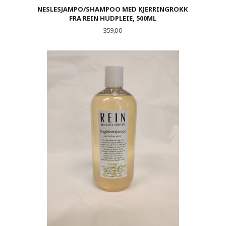
NESLESJAMPO/SHAMPOO MED KJERRINGROKK
FRA REIN HUDPLEIE, 500ML
Pris
359,00