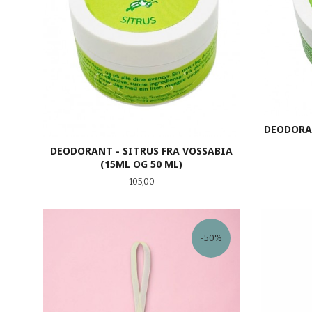
DEODORAN
DEODORANT - SITRUS FRA VOSSABIA
(15ML OG 50 ML)
Pris
105,00
LES MER
-50%