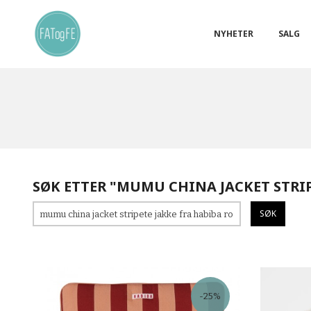
Gå
Lukk
PRODUKTER
til
innholdet
NYHETER
SALG
SØK ETTER "MUMU CHINA JACKET STRIP
-25%