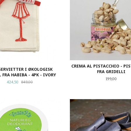
CREMA AL PISTACCHIO - PI
ERVIETTER I ØKOLOGISK
FRA GRIDELLI
 FRA HABIBA - 4PK - IVORY
Pris
199,00
Tilbud
Rabatt
424,50
849,00
KJØP
KJØP