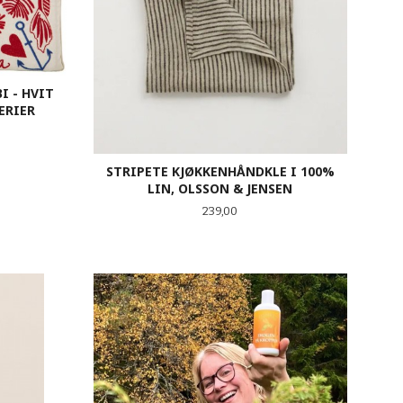
I - HVIT
ERIER
att
STRIPETE KJØKKENHÅNDKLE I 100%
LIN, OLSSON & JENSEN
Pris
239,00
KJØP