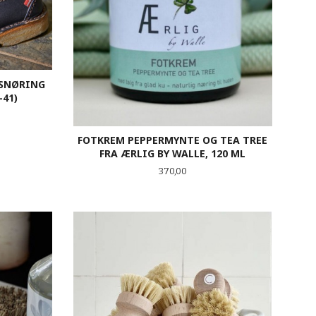
 SNØRING
-41)
FOTKREM PEPPERMYNTE OG TEA TREE
FRA ÆRLIG BY WALLE, 120 ML
Pris
370,00
KJØP