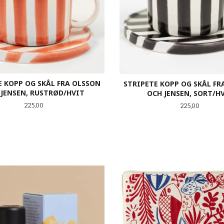
E KOPP OG SKÅL FRA OLSSON
STRIPETE KOPP OG SKÅL FR
 JENSEN, RUSTRØD/HVIT
OCH JENSEN, SORT/H
Pris
225,00
Pris
225,00
KJØP
KJØP