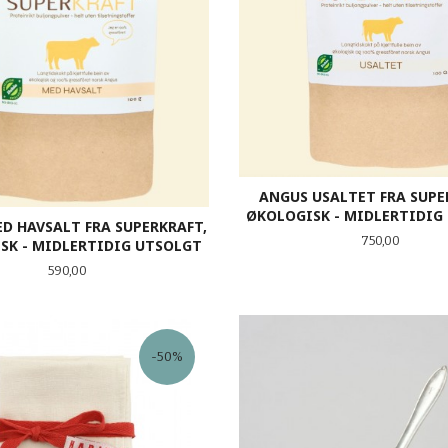
ANGUS USALTET FRA SUPE
ØKOLOGISK - MIDLERTIDIG
D HAVSALT FRA SUPERKRAFT,
Pris
750,00
SK - MIDLERTIDIG UTSOLGT
Pris
590,00
LES MER
LES MER
-50%