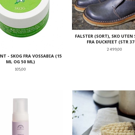
FALSTER (SORT), SKO UTEN
FRA DUCKFEET (STR 37
Pris
2 499,00
T - SKOG FRA VOSSABIA (15
ML OG 50 ML)
Pris
105,00
LES MER
LES MER