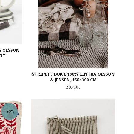
A OLSSON
VIT
STRIPETE DUK I 100% LIN FRA OLSSON
& JENSEN, 150×300 CM
Pris
2 099,00
KJØP
-30%