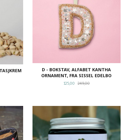
D - BOKSTAV, ALFABET KANTHA
STASJKREM
ORNAMENT, FRA SISSEL EDELBO
Tilbud
Rabatt
125,00
249,00
KJØP