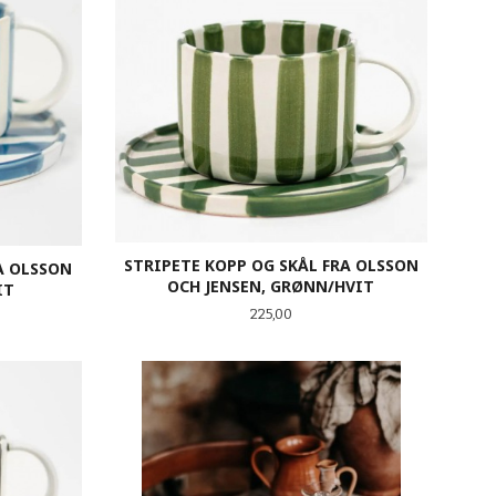
STRIPETE KOPP OG SKÅL FRA OLSSON
A OLSSON
OCH JENSEN, GRØNN/HVIT
IT
Pris
225,00
KJØP