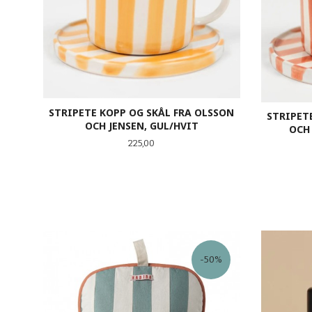
STRIPETE KOPP OG SKÅL FRA OLSSON
STRIPET
OCH JENSEN, GUL/HVIT
OCH
Pris
225,00
KJØP
-50%