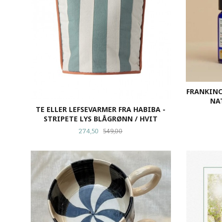
FRANKINCE
NA
TE ELLER LEFSEVARMER FRA HABIBA -
STRIPETE LYS BLÅGRØNN / HVIT
Tilbud
Rabatt
274,50
549,00
KJØP