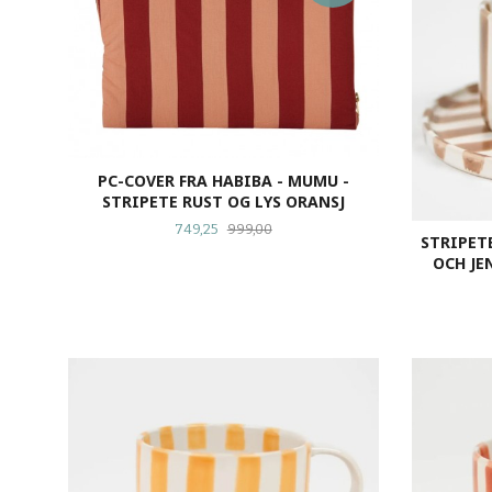
PC-COVER FRA HABIBA - MUMU -
STRIPETE RUST OG LYS ORANSJ
Tilbud
Rabatt
749,25
999,00
STRIPET
OCH JEN
KJØP