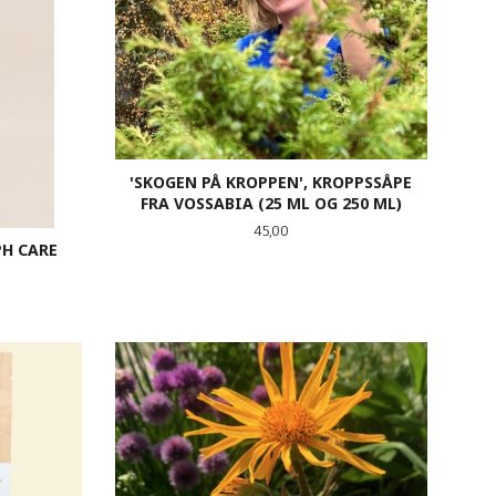
'SKOGEN PÅ KROPPEN', KROPPSSÅPE
FRA VOSSABIA (25 ML OG 250 ML)
Pris
45,00
H CARE
LES MER