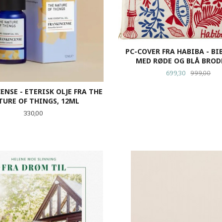
PC-COVER FRA HABIBA - BIB
MED RØDE OG BLÅ BROD
Tilbud
Rab
699,30
999,00
NSE - ETERISK OLJE FRA THE
TURE OF THINGS, 12ML
Pris
330,00
KJØP
KJØP