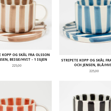
E KOPP OG SKÅL FRA OLSSON
SEN, BEIGE/HVIT - 1 IGJEN
STRIPETE KOPP OG SKÅL FR
OCH JENSEN, BLÅ/HV
Pris
225,00
Pris
225,00
KJØP
KJØP