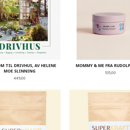
M TIL DRIVHUS, AV HELENE
MOMMY & ME FRA RUDOLP
MOE SLINNING
Pris
535,00
Pris
449,00
KJØP
KJØP