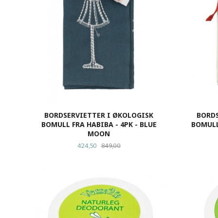
BORDSERVIETTER I ØKOLOGISK
BORDS
BOMULL FRA HABIBA - 4PK - BLUE
BOMULL
MOON
Tilbud
Rabatt
424,50
849,00
KJØP