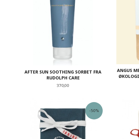
ANGUS ME
AFTER SUN SOOTHING SORBET FRA
ØKOLOGI
RUDOLPH CARE
Pris
370,00
KJØP
-50%