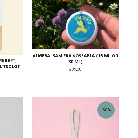
AUGEBALSAM FRA VOSSABIA (15 ML OG
RKRAFT,
30 ML)
 UTSOLGT
Pris
299,00
LES MER
-50%