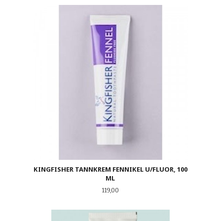
KINGFISHER TANNKREM FENNIKEL U/FLUOR, 100
ML
Pris
119,00