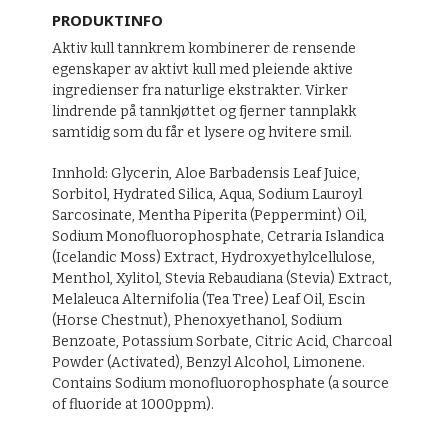
PRODUKTINFO
Aktiv kull tannkrem kombinerer de rensende
egenskaper av aktivt kull med pleiende aktive
ingredienser fra naturlige ekstrakter. Virker
lindrende på tannkjøttet og fjerner tannplakk
samtidig som du får et lysere og hvitere smil.
Innhold: Glycerin, Aloe Barbadensis Leaf Juice,
Sorbitol, Hydrated Silica, Aqua, Sodium Lauroyl
Sarcosinate, Mentha Piperita (Peppermint) Oil,
Sodium Monofluorophosphate, Cetraria Islandica
(Icelandic Moss) Extract, Hydroxyethylcellulose,
Menthol, Xylitol, Stevia Rebaudiana (Stevia) Extract,
Melaleuca Alternifolia (Tea Tree) Leaf Oil, Escin
(Horse Chestnut), Phenoxyethanol, Sodium
Benzoate, Potassium Sorbate, Citric Acid, Charcoal
Powder (Activated), Benzyl Alcohol, Limonene.
Contains Sodium monofluorophosphate (a source
of fluoride at 1000ppm).