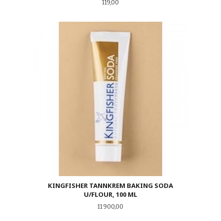
Pris
119,00
KINGFISHER TANNKREM BAKING SODA
U/FLOUR, 100 ML
Pris
11 900,00