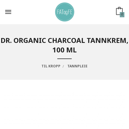
Gå
til
innholdet
0
DR. ORGANIC CHARCOAL TANNKREM,
100 ML
TIL KROPP
TANNPLEIE