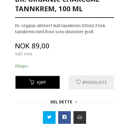
TANNKREM, 100 ML
Dr. organic aktivert kull tannkrem 100ml. Frisk
tannkrem med flour som skummer godt.
Pris
NOK
89,00
inkl. mva.
På lager
KJØP
ØNSKELISTE
DEL DETTE