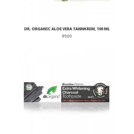
DR. ORGANIC ALOE VERA TANNKREM, 100 ML
Pris
89,00