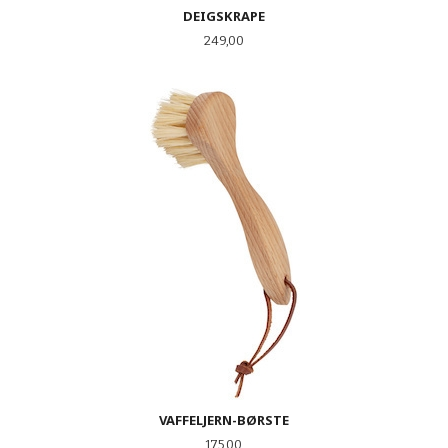
DEIGSKRAPE
Pris
249,00
VAFFELJERN-BØRSTE
Pris
175,00