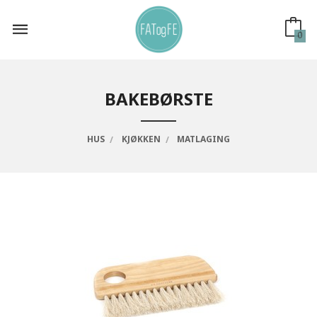
Gå
til
innholdet
0
BAKEBØRSTE
HUS
KJØKKEN
MATLAGING