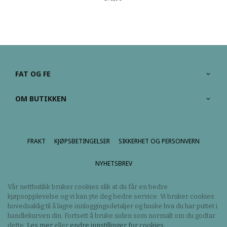
FAT OG FE
OM BUTIKKEN
FRAKT
KJØPSBETINGELSER
SIKKERHET OG PERSONVERN
NYHETSBREV
Vår nettbutikk bruker cookies slik at du får en bedre
kjøpsopplevelse og vi kan yte deg bedre service. Vi bruker cookies
hovedsaklig til å lagre innloggingsdetaljer og huske hva du har puttet i
handlekurven din. Fortsett å bruke siden som normalt om du godtar
dette.
Les mer
eller
endre innstillinger for cookies.