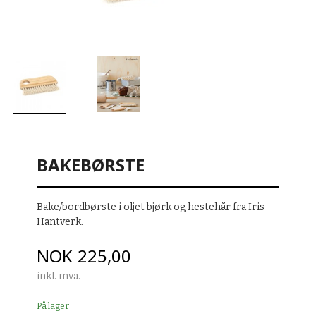
BAKEBØRSTE
Bake/bordbørste i oljet bjørk og hestehår fra Iris
Hantverk.
Pris
NOK
225,00
inkl. mva.
På lager