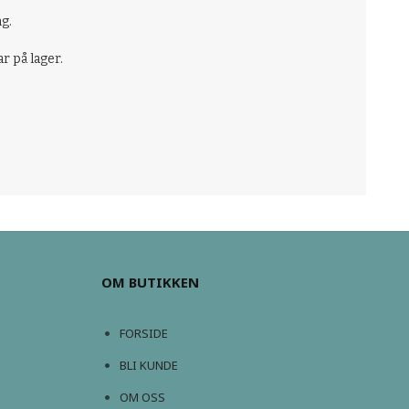
g.
ar på lager.
OM BUTIKKEN
FORSIDE
BLI KUNDE
OM OSS