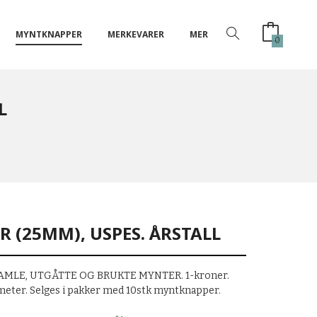
MYNTKNAPPER
MERKEVARER
MER
0
L
R (25MM), USPES. ÅRSTALL
MLE, UTGÅTTE OG BRUKTE MYNTER. 1-kroner.
ameter. Selges i pakker med 10stk myntknapper.