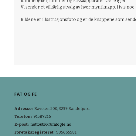
lommebøker, lommer og kassaapparater være igjen.
Vi sender et vilkårlig utvalg av hver myntknapp. Hvis noe
Bildene er illustrasjonsfoto og er de knappene som sendes 
FAT OG FE
Adresse:
Raveien 500, 3239 Sandefjord
Telefon:
91587216
E-post:
nettbutikk@fatogfe.no
Foretaksregisteret:
995665581