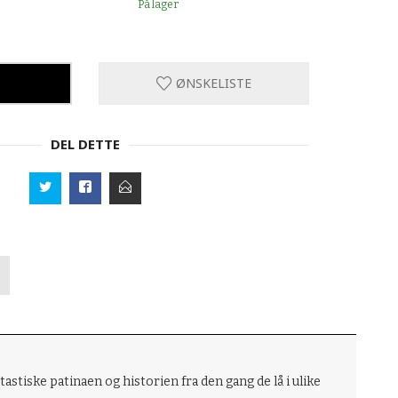
På lager
ØNSKELISTE
DEL DETTE
astiske patinaen og historien fra den gang de lå i ulike