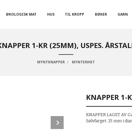
ØKOLOGISK MAT
HUS
TIL KROPP
BØKER
GARN
KNAPPER 1-KR (25MM), USPES. ÅRSTAL
MYNTKNAPPER
MYNTENHET
KNAPPER 1-K
KNAPPER LAGET AV GA
Next
Sølvfarget. 25 mm i di