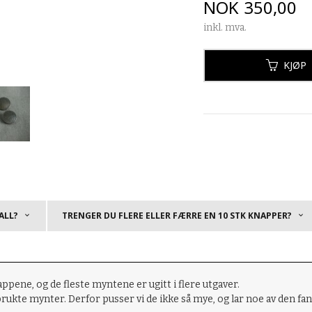
Pris
NOK
350,00
inkl. mva.
KJØP
ALL?
TRENGER DU FLERE ELLER FÆRRE EN 10 STK KNAPPER?
pene, og de fleste myntene er ugitt i flere utgaver.
brukte mynter. Derfor pusser vi de ikke så mye, og lar noe av den fant