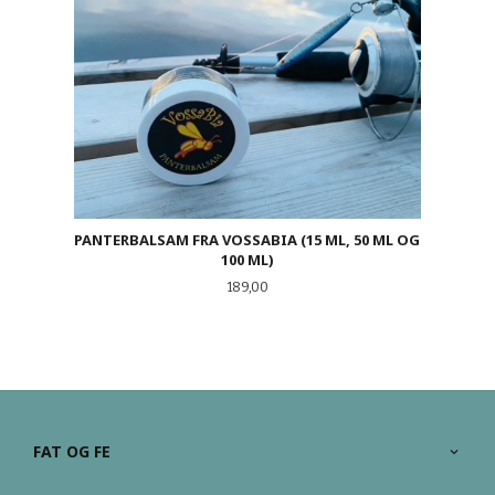
PANTERBALSAM FRA VOSSABIA (15 ML, 50 ML OG
100 ML)
Pris
189,00
FAT OG FE