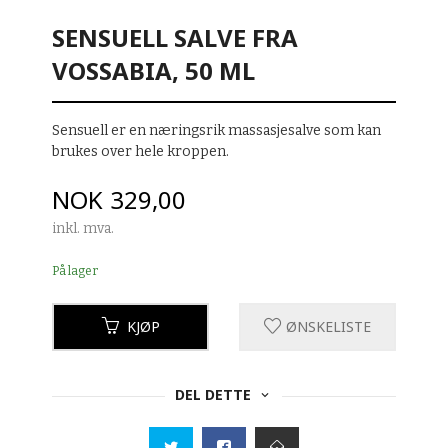
SENSUELL SALVE FRA
VOSSABIA, 50 ML
Sensuell er en næringsrik massasjesalve som kan
brukes over hele kroppen.
Pris
NOK
329,00
inkl. mva.
På lager
KJØP
ØNSKELISTE
DEL DETTE