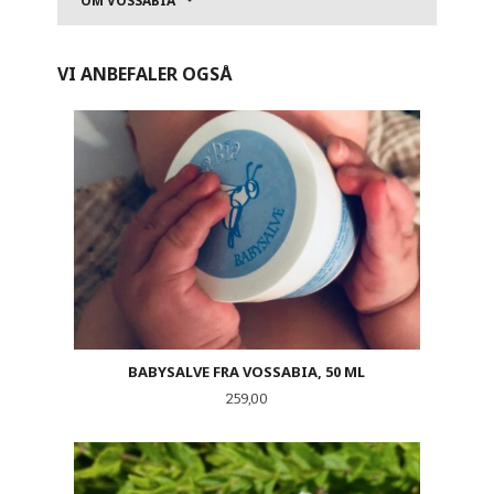
OM VOSSABIA
VI ANBEFALER OGSÅ
BABYSALVE FRA VOSSABIA, 50 ML
Pris
259,00