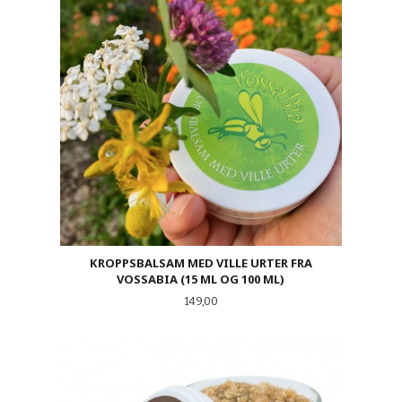
KROPPSBALSAM MED VILLE URTER FRA
VOSSABIA (15 ML OG 100 ML)
Pris
149,00