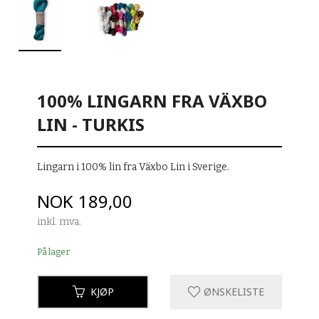
100% LINGARN FRA VÄXBO
LIN - TURKIS
Lingarn i 100% lin fra Växbo Lin i Sverige.
Pris
NOK
189,00
inkl. mva.
På lager
KJØP
ØNSKELISTE