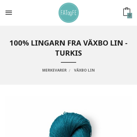
Gå
til
innholdet
0
100% LINGARN FRA VÄXBO LIN -
TURKIS
MERKEVARER
VÄXBO LIN