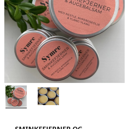
SMINKEFJERNER OG