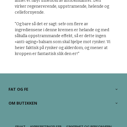
annet et høyt innehold av antioksidanter. Den
virker regenererende, uppstramende, helende og
cellefornyende.
"Og bare så det er sagt: selv om flere av
ingrediensene i denne kremen er helande og med
såkalla oppstrammande effekt, så er dette ingen
«anti-aging» balsam som skal hjelpe mot rynker. Vi
heier faktisk på rynker og alderdom, og mener at
kroppen er fantastisk slik den er!"
FAT OG FE
OM BUTIKKEN
FRAKT
KJØPSBETINGELSER
SIKKERHET OG PERSONVERN