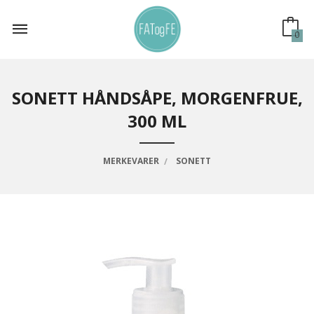
Gå
til
innholdet
0
SONETT HÅNDSÅPE, MORGENFRUE,
300 ML
MERKEVARER
SONETT