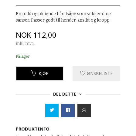
En mild og pleiende håndsåpe som vekker dine
sanser. Passer godt til hender, ansikt og kropp.
Pris
NOK
112,00
inkl. mva.
På lager
KJØP
ØNSKELISTE
DEL DETTE
PRODUKTINFO