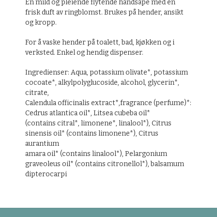
En mild og pleiende flytende håndsåpe med en
frisk duft av ringblomst. Brukes på hender, ansikt
og kropp.
For å vaske hender på toalett, bad, kjøkken og i
verksted. Enkel og hendig dispenser.
Ingredienser: Aqua, potassium olivate*, potassium
cocoate*, alkylpolyglucoside, alcohol, glycerin*,
citrate,
Calendula officinalis extract*,fragrance (perfume)*:
Cedrus atlantica oil*, Litsea cubeba oil*
(contains citral*, limonene*, linalool*), Citrus
sinensis oil* (contains limonene*), Citrus
aurantium
amara oil* (contains linalool*), Pelargonium
graveoleus oil* (contains citronellol*), balsamum
dipterocarpi