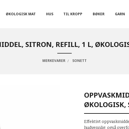
ØKOLOGISK MAT
HUS
TIL KROPP
BØKER
GARN
DDEL, SITRON, REFILL, 1 L, ØKOLOGI
MERKEVARER
SONETT
OPPVASKMIDDE
ØKOLOGISK,
Effektivt oppvaskmidde
hudvennlig, også over