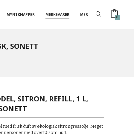
MYNTKNAPPER
MERKEVARER
MER
0
SK, SONETT
L, SITRON, REFILL, 1 L,
 SONETT
l med frisk duft av økologisk sitrongressolje. Meget
for personer med overfølsom hud.