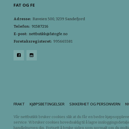
FAT OG FE
Adresse:
Raveien 500, 3239 Sandefjord
Telefon:
91587216
E-post:
nettbutikk@fatogfe.no
Foretaksregisteret:
995665581
FRAKT
KJØPSBETINGELSER
SIKKERHET OG PERSONVERN
N
Vår nettbutikk bruker cookies slik at du får en bedre kjøpsoppleve
service. Vi bruker cookies hovedsaklig til å lagre innloggingsdetalj
handlekurven din. Fortsett å bruke siden som normalt om du godta