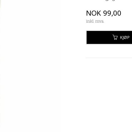
Pris
NOK
99,00
inkl. mva.
KJØP