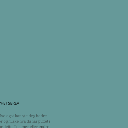
YHETSBREV
lse og vi kan yte deg bedre
er og huske hva du har puttet i
r dette.
Les mer
eller
endre