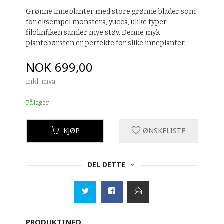
Grønne inneplanter med store grønne blader som
for eksempel monstera, yucca, ulike typer
filolinfiken samler mye støv. Denne myk
plantebørsten er perfekte for slike inneplanter.
Pris
NOK
699,00
inkl. mva.
På lager
KJØP
ØNSKELISTE
DEL DETTE
PRODUKTINFO