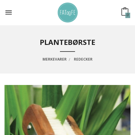
Gå
til
innholdet
0
PLANTEBØRSTE
MERKEVARER
REDECKER