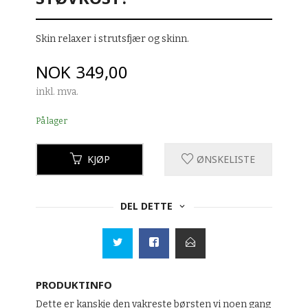
Skin relaxer i strutsfjær og skinn.
Pris
NOK
349,00
inkl. mva.
På lager
KJØP
ØNSKELISTE
DEL DETTE
PRODUKTINFO
Dette er kanskje den vakreste børsten vi noen gang