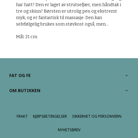
har hatt? Den er laget av strutsefjær, men håndtak i
tre og skinn? Børsten er utrolig pen og ekstremt
myk, og er fantastisk til massasje. Den kan
selvfølgelig brukes som støvkost også, men...
Mål: 21 cm
FAT OG FE
OM BUTIKKEN
FRAKT
KJØPSBETINGELSER
SIKKERHET OG PERSONVERN
NYHETSBREV