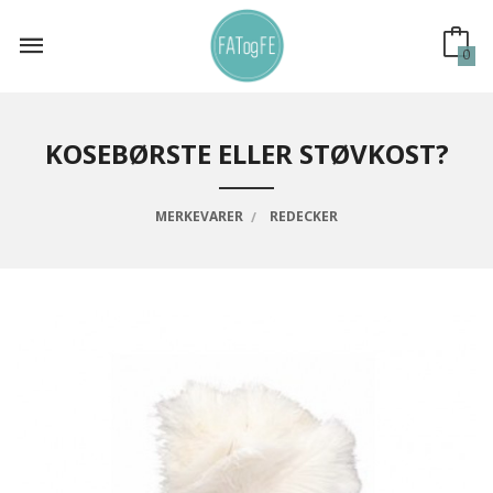
Gå
til
innholdet
0
KOSEBØRSTE ELLER STØVKOST?
MERKEVARER
REDECKER