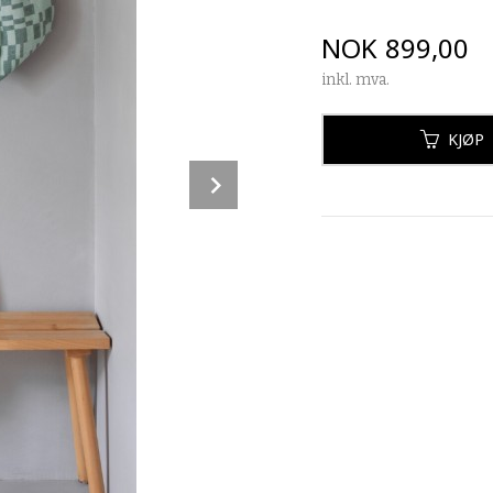
Pris
NOK
899,00
inkl. mva.
KJØP
Next