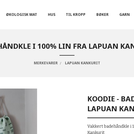
ØKOLOGISK MAT
HUS
TIL KROPP
BØKER
GARN
HÅNDKLE I 100% LIN FRA LAPUAN K
MERKEVARER
LAPUAN KANKURIT
KOODIE - BA
LAPUAN KAN
Vakkert badehåndkle i 1
Kankurit