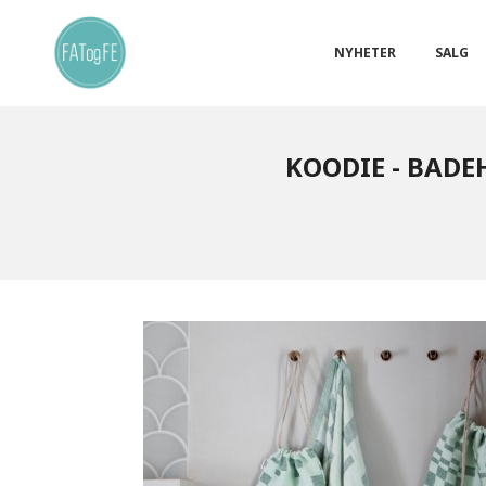
Gå
Lukk
PRODUKTER
til
innholdet
NYHETER
SALG
KOODIE - BADE