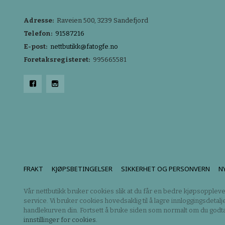
Adresse:
Raveien 500, 3239 Sandefjord
Telefon:
91587216
E-post:
nettbutikk@fatogfe.no
Foretaksregisteret:
995665581
FRAKT
KJØPSBETINGELSER
SIKKERHET OG PERSONVERN
N
Vår nettbutikk bruker cookies slik at du får en bedre kjøpsoppleve
service. Vi bruker cookies hovedsaklig til å lagre innloggingsdetalj
handlekurven din. Fortsett å bruke siden som normalt om du godta
innstillinger for cookies.