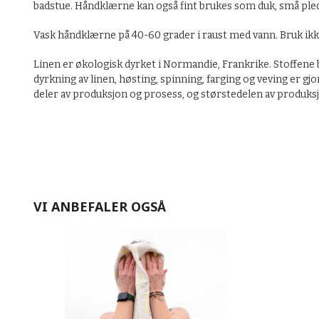
badstue. Håndklærne kan også fint brukes som duk, små pledd
Vask håndklærne på 40-60 grader i raust med vann. Bruk ik
Linen er økologisk dyrket i Normandie, Frankrike. Stoffene bl
dyrkning av linen, høsting, spinning, farging og veving er gj
deler av produksjon og prosess, og størstedelen av produksj
VI ANBEFALER OGSÅ