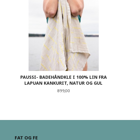
PAUSSI- BADEHÅNDKLE I 100% LIN FRA
LAPUAN KANKURIT, NATUR OG GUL
Pris
899,00
KJØP
FAT OG FE