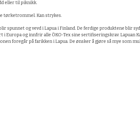
 eller til piknikk.
ke tørketrommel. Kan strykes.
ir spunnet og vevd i Lapua i Finland. De ferdige produktene blir sydd
ort i Europa og innfrir alle ÖKO-Tex sine sertifiseringskrav. Lapuan 
onen foregår på farikken i Lapua. De ønsker å gjøre så mye som muli