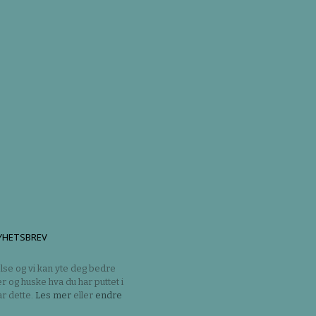
YHETSBREV
lse og vi kan yte deg bedre
er og huske hva du har puttet i
r dette.
Les mer
eller
endre