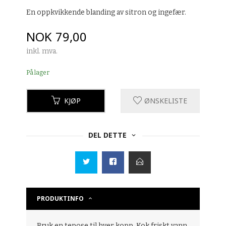
En oppkvikkende blanding av sitron og ingefær.
Pris
NOK
79,00
inkl. mva.
På lager
KJØP
ØNSKELISTE
DEL DETTE
PRODUKTINFO
Bruk en tepose til hver kopp. Kok friskt vann