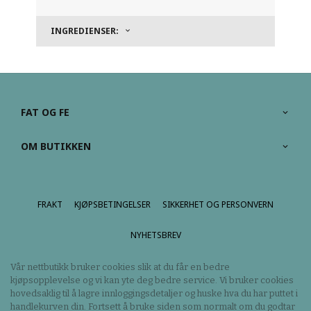
INGREDIENSER:
FAT OG FE
OM BUTIKKEN
FRAKT
KJØPSBETINGELSER
SIKKERHET OG PERSONVERN
NYHETSBREV
Vår nettbutikk bruker cookies slik at du får en bedre
kjøpsopplevelse og vi kan yte deg bedre service. Vi bruker cookies
hovedsaklig til å lagre innloggingsdetaljer og huske hva du har puttet i
handlekurven din. Fortsett å bruke siden som normalt om du godtar