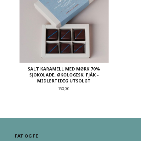
SALT KARAMELL MED MØRK 70%
SJOKOLADE, ØKOLOGISK, FJÅK -
MIDLERTIDIG UTSOLGT
Pris
150,00
KJØP
FAT OG FE