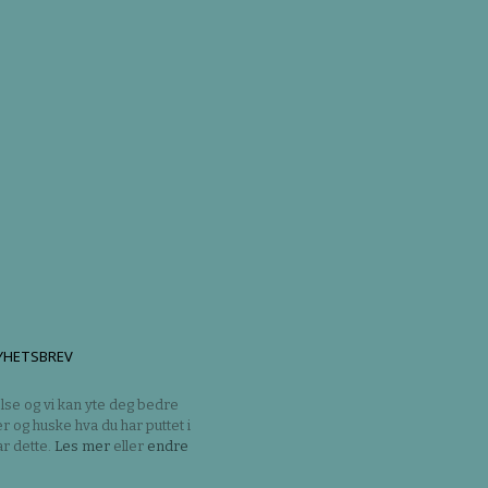
YHETSBREV
lse og vi kan yte deg bedre
er og huske hva du har puttet i
r dette.
Les mer
eller
endre