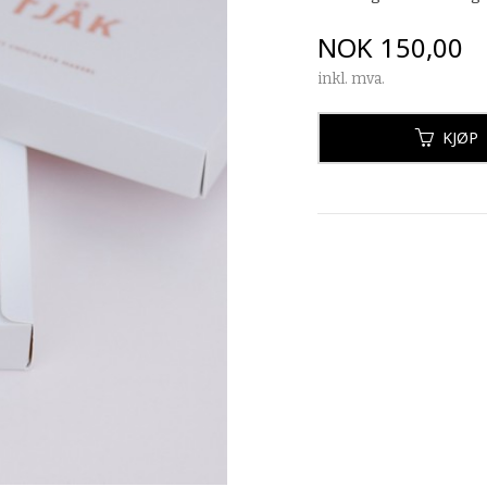
Pris
NOK
150,00
inkl. mva.
KJØP