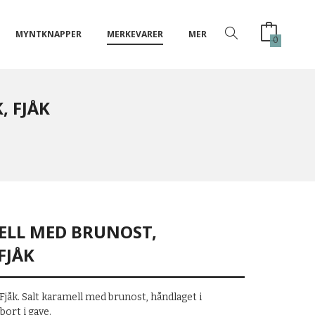
MYNTKNAPPER
MERKEVARER
MER
0
, FJÅK
ELL MED BRUNOST,
FJÅK
Fjåk. Salt karamell med brunost, håndlaget i
bort i gave.