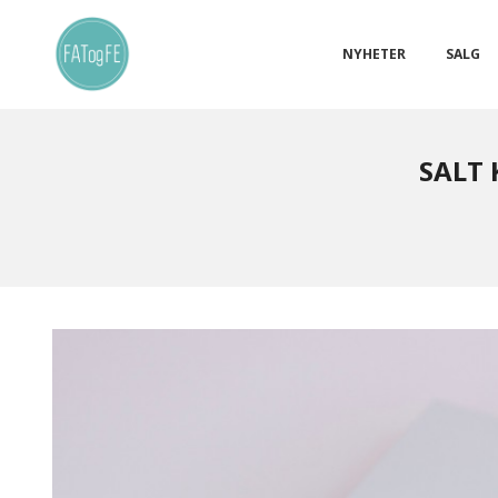
Gå
Lukk
PRODUKTER
til
innholdet
NYHETER
SALG
SALT 