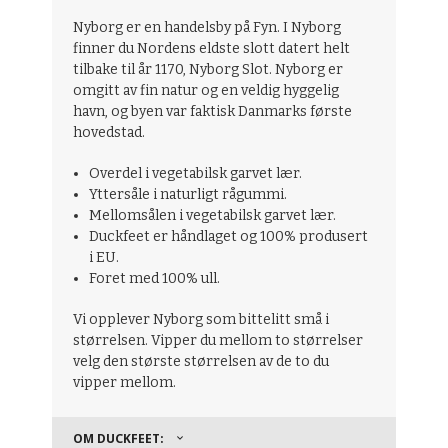
Nyborg er en handelsby på Fyn. I Nyborg
finner du Nordens eldste slott datert helt
tilbake til år 1170, Nyborg Slot. Nyborg er
omgitt av fin natur og en veldig hyggelig
havn, og byen var faktisk Danmarks første
hovedstad.
Overdel i vegetabilsk garvet lær.
Yttersåle i naturligt rågummi.
Mellomsålen i vegetabilsk garvet lær.
Duckfeet er håndlaget og 100% produsert
i EU.
Foret med 100% ull.
Vi opplever Nyborg som bittelitt små i
størrelsen. Vipper du mellom to størrelser
velg den største størrelsen av de to du
vipper mellom.
OM DUCKFEET: