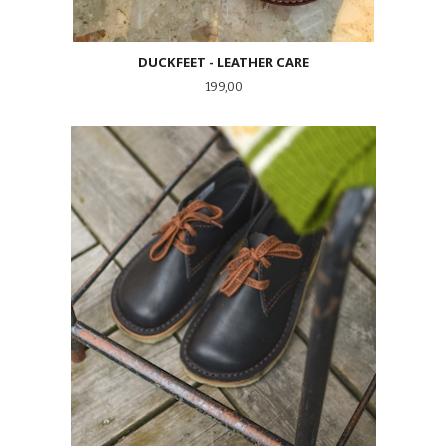
DUCKFEET - LEATHER CARE
Pris
199,00