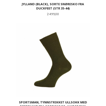
JYLLAND (BLACK), SORTE SNØRESKO FRA
DUCKFEET (STR 35-44)
Pris
2 499,00
SPORTSMAN, TYNNSTRIKKET ULLSOKK MED