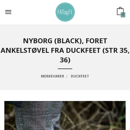
Gå
til
innholdet
0
NYBORG (BLACK), FORET
ANKELSTØVEL FRA DUCKFEET (STR 35,
36)
MERKEVARER
DUCKFEET