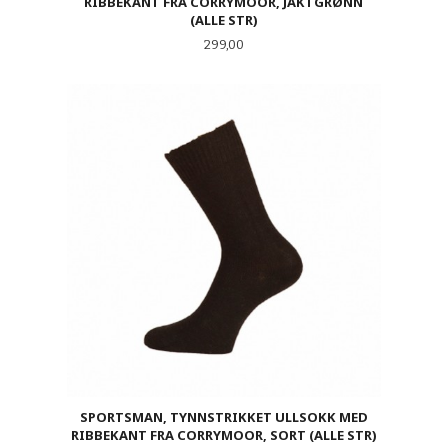
RIBBEKANT FRA CORRYMOOR, JAKTGRØNN
(ALLE STR)
Pris
299,00
SPORTSMAN, TYNNSTRIKKET ULLSOKK MED
RIBBEKANT FRA CORRYMOOR, SORT (ALLE STR)