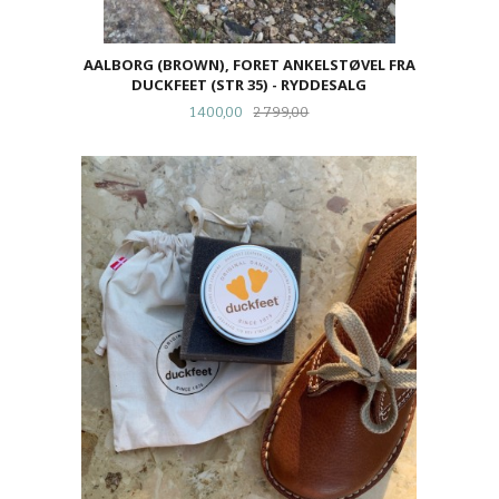
AALBORG (BROWN), FORET ANKELSTØVEL FRA
DUCKFEET (STR 35) - RYDDESALG
Tilbud
Rabatt
1 400,00
2 799,00