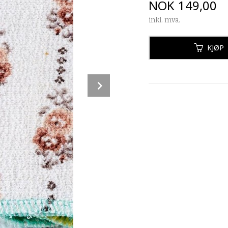
Pris
NOK
149,00
inkl. mva.
KJØP
Next