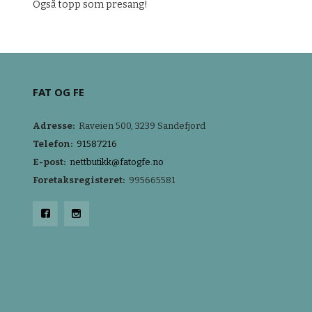
Også topp som presang!
FAT OG FE
Adresse:
Raveien 500, 3239 Sandefjord
Telefon:
91587216
E-post:
nettbutikk@fatogfe.no
Foretaksregisteret:
995665581