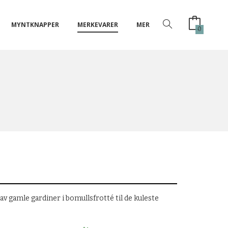
MYNTKNAPPER
MERKEVARER
MER
0
v gamle gardiner i bomullsfrotté til de kuleste