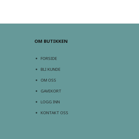
OM BUTIKKEN
FORSIDE
BLI KUNDE
OM OSS
GAVEKORT
LOGG INN
KONTAKT OSS