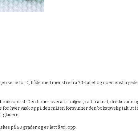
n serie for C, både med mønstre fra 70-tallet og noen ensfargede. Al
 mikroplast. Den finnes overalt i miljøet, i alt fra mat, drikkevan
e for hver vask og på den måten forsvinner den bokstavelig talt ut i 
 gladere.
kes på 60 grader og er lett å vri opp.