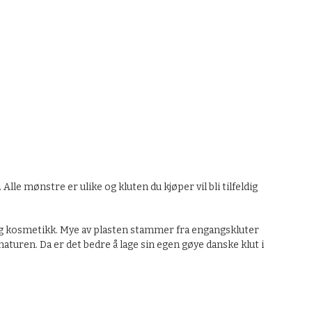
le mønstre er ulike og kluten du kjøper vil bli tilfeldig
n og kosmetikk. Mye av plasten stammer fra engangskluter
naturen. Da er det bedre å lage sin egen gøye danske klut i