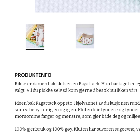
PRODUKTINFO
Rikke er damen bak klutserien Ragattack. Hun har laget en ege
valgt. Vil du plukke selv så kom gjerne å besøk butikken vår!
Ideen bak Ragattack oppsto i kjølvannet av diskusjonen rundt
som vi benytter igjen og igjen. Kluten blir tynnere og tynner
morsomme farger og mønstre, som gjør både deg og miljøet
100% gjenbruk og 100% gøy. Kluten har suveren sugeevne, vas