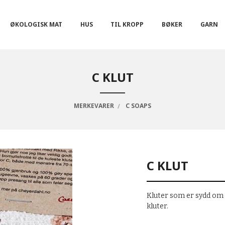
ØKOLOGISK MAT
HUS
TIL KROPP
BØKER
GARN
C KLUT
MERKEVARER
C SOAPS
C KLUT
Kluter som er sydd om a
kluter.