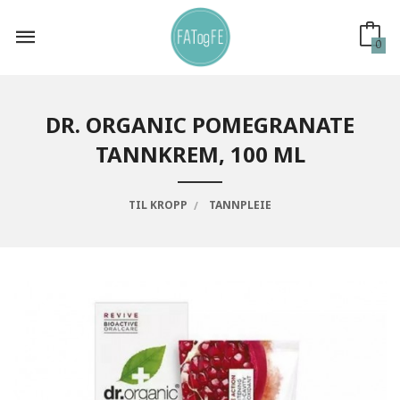
Gå
til
innholdet
0
DR. ORGANIC POMEGRANATE
TANNKREM, 100 ML
TIL KROPP
TANNPLEIE