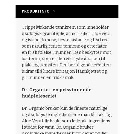
PRODUKTINFO
Trippelvirkende tannkrem som inneholder
økologisk granateple, arnica, silica, aloe vera
og islandsk mose, hestekastanje og tea tree,
som naturlig renser tennene og etterlater
en frisk følelse i munnen. Den beskytter mot
bakterier, som er den viktigste årsaken til
plakk og tannsten. Den beroligende effekten
bidrar til å lindre irritasjon i tannkjøttet og
gir munnen en frisk smak.
Dr. Organic – en prisvinnende
hudpleieserie!
Dr. Organic bruker kun de fineste naturlige
og økologiske ingrediensene man får tak i og
Aloe Vera blir brukt som ledende ingrediens
i stedet for vann. Dr. Organic bruker
økologiske ingredienser hvor det er mulig,