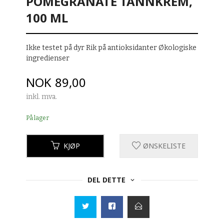
POMEGRANATE TANNKREM,
100 ML
Ikke testet på dyr Rik på antioksidanter Økologiske
ingredienser
Pris
NOK
89,00
inkl. mva.
På lager
KJØP
ØNSKELISTE
DEL DETTE