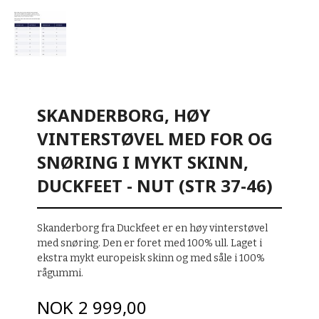
SKANDERBORG, HØY
VINTERSTØVEL MED FOR OG
SNØRING I MYKT SKINN,
DUCKFEET - NUT (STR 37-46)
Skanderborg fra Duckfeet er en høy vinterstøvel
med snøring. Den er foret med 100% ull. Laget i
ekstra mykt europeisk skinn og med såle i 100%
rågummi.
Pris
NOK
2 999,00