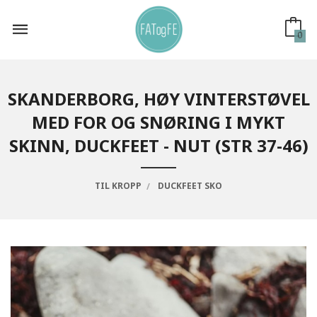
Gå
til
innholdet
0
SKANDERBORG, HØY VINTERSTØVEL
MED FOR OG SNØRING I MYKT
SKINN, DUCKFEET - NUT (STR 37-46)
TIL KROPP
DUCKFEET SKO