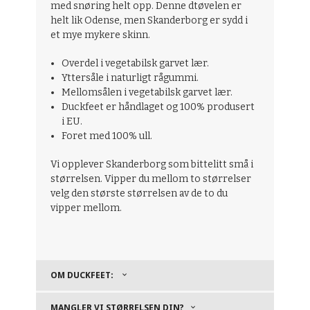
med snøring helt opp. Denne dtøvelen er
helt lik Odense, men Skanderborg er sydd i
et mye mykere skinn.
Overdel i vegetabilsk garvet lær.
Yttersåle i naturligt rågummi.
Mellomsålen i vegetabilsk garvet lær.
Duckfeet er håndlaget og 100% produsert
i EU.
Foret med 100% ull.
Vi opplever Skanderborg som bittelitt små i
størrelsen. Vipper du mellom to størrelser
velg den største størrelsen av de to du
vipper mellom.
OM DUCKFEET:
MANGLER VI STØRRELSEN DIN?