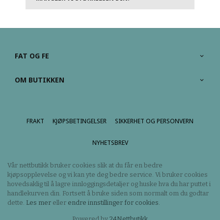
FAT OG FE
OM BUTIKKEN
FRAKT
KJØPSBETINGELSER
SIKKERHET OG PERSONVERN
NYHETSBREV
Vår nettbutikk bruker cookies slik at du får en bedre
kjøpsopplevelse og vi kan yte deg bedre service. Vi bruker cookies
hovedsaklig til å lagre innloggingsdetaljer og huske hva du har puttet i
handlekurven din. Fortsett å bruke siden som normalt om du godtar
dette.
Les mer
eller
endre innstillinger for cookies.
Powered by
24Nettbutikk