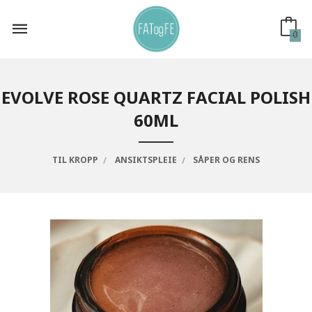
Gå
til
innholdet
0
EVOLVE ROSE QUARTZ FACIAL POLISH
60ML
TIL KROPP
ANSIKTSPLEIE
SÅPER OG RENS