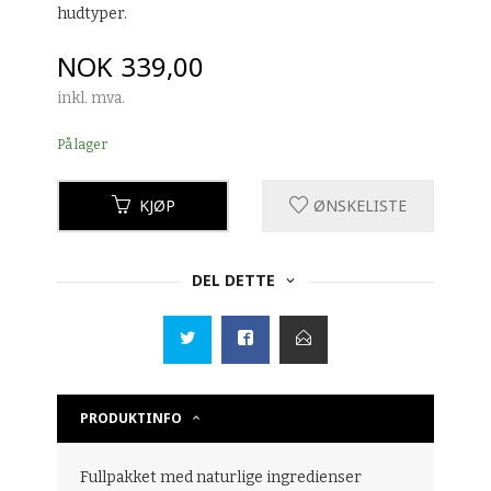
hudtyper.
Pris
NOK
339,00
inkl. mva.
På lager
KJØP
ØNSKELISTE
DEL DETTE
PRODUKTINFO
Fullpakket med naturlige ingredienser