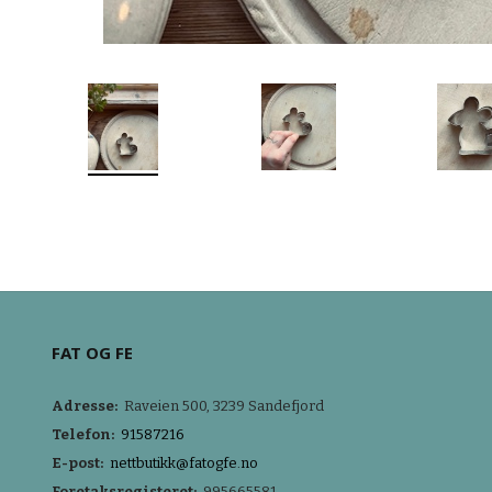
FAT OG FE
Adresse:
Raveien 500, 3239 Sandefjord
Telefon:
91587216
E-post:
nettbutikk@fatogfe.no
Foretaksregisteret:
995665581