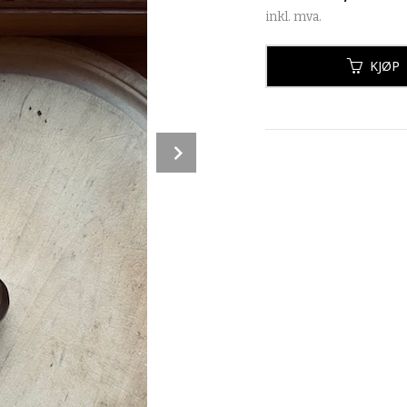
inkl. mva.
KJØP
Next