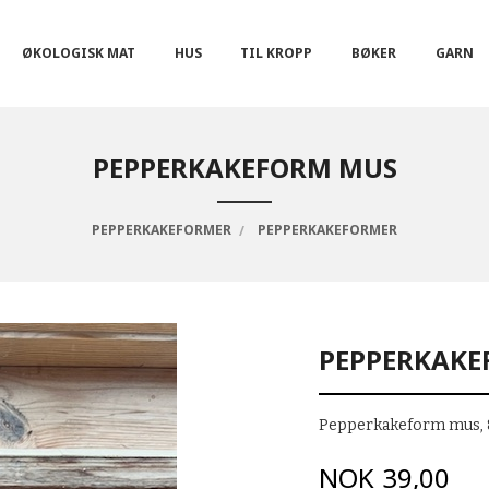
ØKOLOGISK MAT
HUS
TIL KROPP
BØKER
GARN
PEPPERKAKEFORM MUS
PEPPERKAKEFORMER
PEPPERKAKEFORMER
PEPPERKAKE
Pepperkakeform mus, 
Pris
NOK
39,00