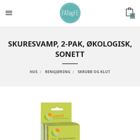
Gå
til
innholdet
0
SKURESVAMP, 2-PAK, ØKOLOGISK,
SONETT
HUS
RENGJØRING
SKRUBB OG KLUT