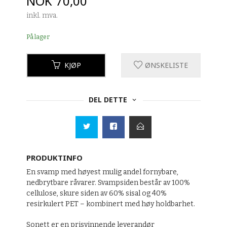
Pris
NOK
70,00
inkl. mva.
På lager
KJØP
ØNSKELISTE
DEL DETTE
PRODUKTINFO
En svamp med høyest mulig andel fornybare,
nedbrytbare råvarer. Svampsiden består av 100%
cellulose, skure siden av 60% sisal og 40%
resirkulert PET – kombinert med høy holdbarhet.
Sonett er en prisvinnende leverandør