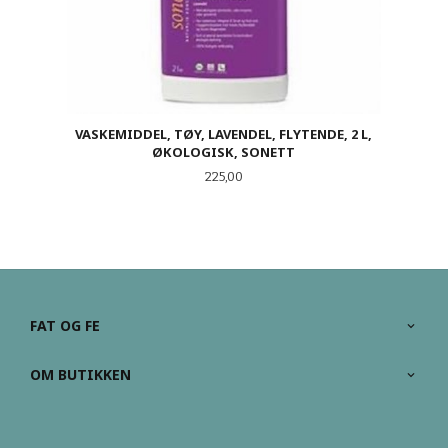
VASKEMIDDEL, TØY, LAVENDEL, FLYTENDE, 2 L,
ØKOLOGISK, SONETT
Pris
225,00
FAT OG FE
OM BUTIKKEN