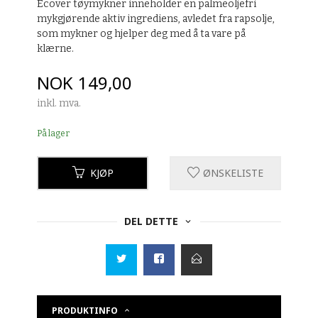
Ecover tøymykner inneholder en palmeoljefri
mykgjørende aktiv ingrediens, avledet fra rapsolje,
som mykner og hjelper deg med å ta vare på
klærne.
Pris
NOK
149,00
inkl. mva.
På lager
KJØP
ØNSKELISTE
DEL DETTE
PRODUKTINFO