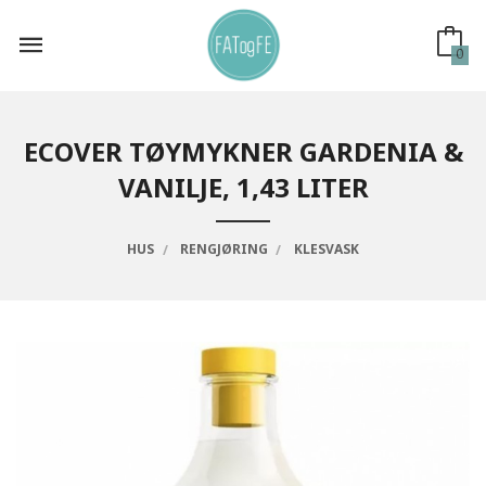
Gå
til
innholdet
0
ECOVER TØYMYKNER GARDENIA &
VANILJE, 1,43 LITER
HUS
RENGJØRING
KLESVASK