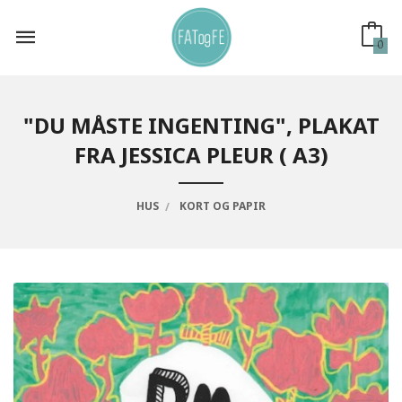
Gå
til
innholdet
0
"DU MÅSTE INGENTING", PLAKAT
FRA JESSICA PLEUR ( A3)
HUS
KORT OG PAPIR