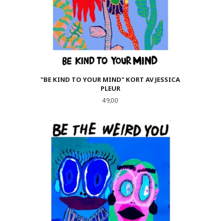
"BE KIND TO YOUR MIND" KORT AV JESSICA
PLEUR
Pris
49,00