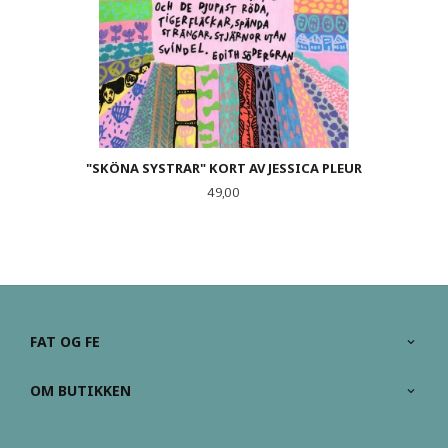
"SKÖNA SYSTRAR" KORT AV JESSICA PLEUR
Pris
49,00
FAT OG FE
OM BUTIKKEN