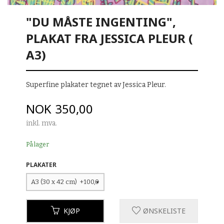
"DU MÅSTE INGENTING",
PLAKAT FRA JESSICA PLEUR (
A3)
Superfine plakater tegnet av Jessica Pleur.
Pris
NOK
350,00
inkl. mva.
På lager
PLAKATER
KJØP
ØNSKELISTE