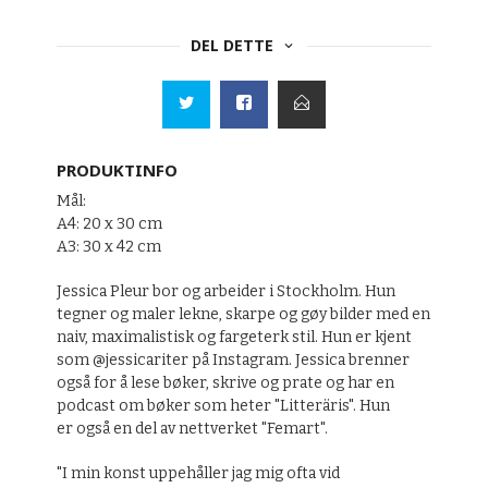
DEL DETTE
PRODUKTINFO
Mål:
A4: 20 x 30 cm
A3: 30 x 42 cm
Jessica Pleur bor og arbeider i Stockholm. Hun
tegner og maler lekne, skarpe og gøy bilder med en
naiv, maximalistisk og fargeterk stil. Hun er kjent
som @jessicariter på Instagram. Jessica brenner
også for å lese bøker, skrive og prate og har en
podcast om bøker som heter "Litteräris". Hun
er også en del av nettverket "Femart".
"I min konst uppehåller jag mig ofta vid