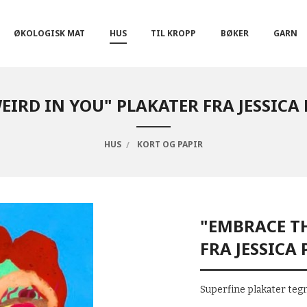
ØKOLOGISK MAT
HUS
TIL KROPP
BØKER
GARN
IRD IN YOU" PLAKATER FRA JESSICA 
HUS
KORT OG PAPIR
"EMBRACE TH
FRA JESSICA 
Superfine plakater tegn