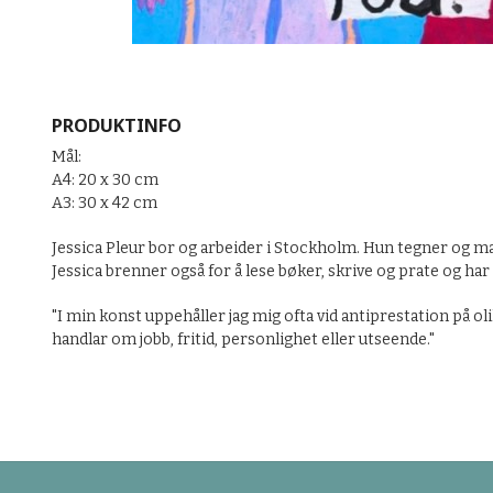
PRODUKTINFO
Mål:
A4: 20 x 30 cm
A3: 30 x 42 cm
Jessica Pleur bor og arbeider i Stockholm. Hun tegner og mal
Jessica brenner også for å lese bøker, skrive og prate og ha
"I min konst uppehåller jag mig ofta vid antiprestation på oli
handlar om jobb, fritid, personlighet eller utseende."