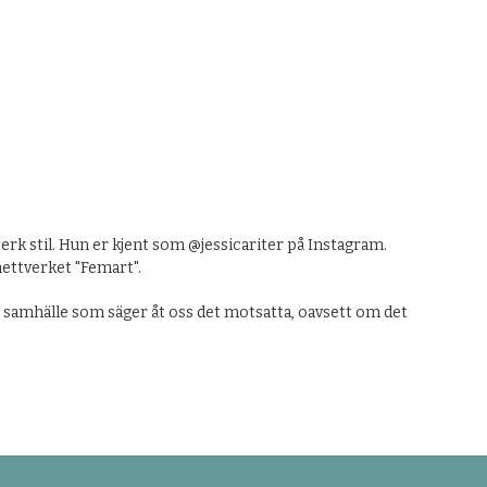
erk stil. Hun er kjent som @jessicariter på Instagram.
nettverket "Femart".
 ett samhälle som säger åt oss det motsatta, oavsett om det