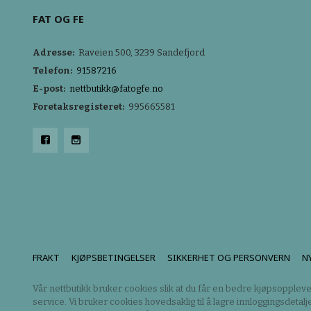
FAT OG FE
Adresse:
Raveien 500, 3239 Sandefjord
Telefon:
91587216
E-post:
nettbutikk@fatogfe.no
Foretaksregisteret:
995665581
FRAKT
KJØPSBETINGELSER
SIKKERHET OG PERSONVERN
N
Vår nettbutikk bruker cookies slik at du får en bedre kjøpsoppleve
service. Vi bruker cookies hovedsaklig til å lagre innloggingsdetalj