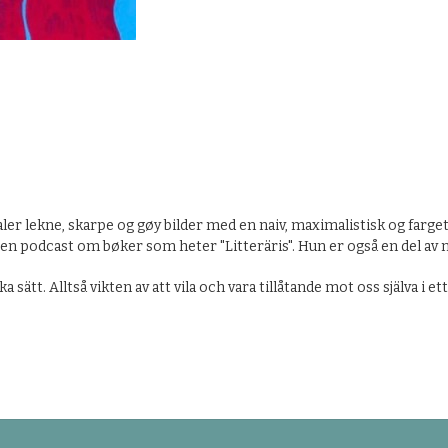
er lekne, skarpe og gøy bilder med en naiv, maximalistisk og farget
r en podcast om bøker som heter "Litteräris". Hun er også en del av 
ka sätt. Alltså vikten av att vila och vara tillåtande mot oss själva i