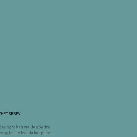
YHETSBREV
lse og vi kan yte deg bedre
er og huske hva du har puttet i