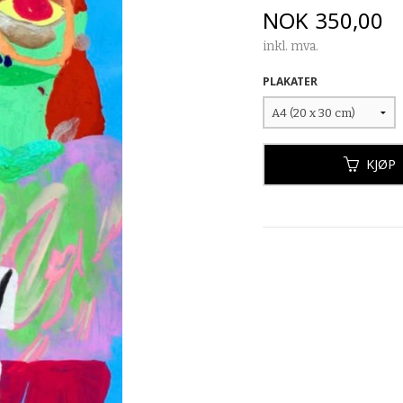
Pris
NOK
350,00
inkl. mva.
PLAKATER
KJØP