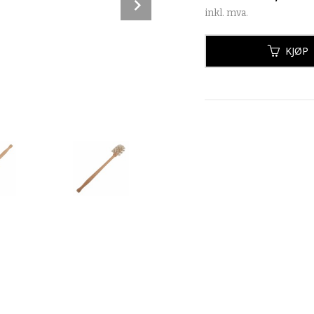
Next
inkl. mva.
KJØP