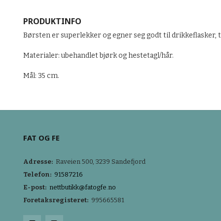
PRODUKTINFO
Børsten er superlekker og egner seg godt til drikkeflasker, te
Materialer: ubehandlet bjørk og hestetagl/hår.
Mål: 35 cm.
FAT OG FE
Adresse:
Raveien 500, 3239 Sandefjord
Telefon:
91587216
E-post:
nettbutikk@fatogfe.no
Foretaksregisteret:
995665581