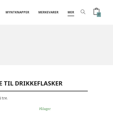
MYNTKNAPPER
MERKEVARER
MER
0
 TIL DRIKKEFLASKER
 tre.
På lager