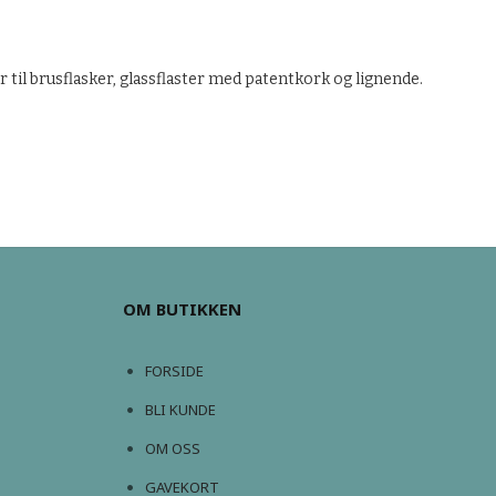
or til brusflasker, glassflaster med patentkork og lignende.
OM BUTIKKEN
FORSIDE
BLI KUNDE
OM OSS
GAVEKORT