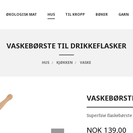
ØKOLOGISK MAT
HUS
TIL KROPP
BØKER
GARN
VASKEBØRSTE TIL DRIKKEFLASKER
HUS
KJØKKEN
VASKE
VASKEBØRSTE
Superfine flaskebørste i
Pris
NOK
139,00