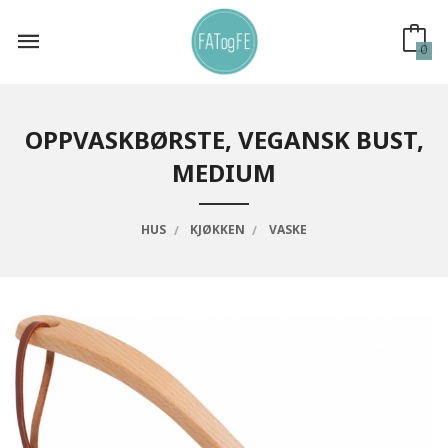
Gå
til
innholdet
0
OPPVASKBØRSTE, VEGANSK BUST,
MEDIUM
HUS
KJØKKEN
VASKE