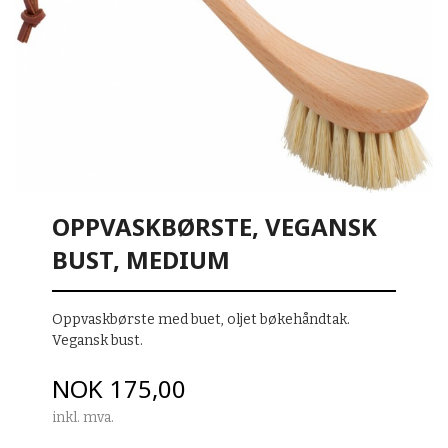
OPPVASKBØRSTE, VEGANSK
BUST, MEDIUM
Oppvaskbørste med buet, oljet bøkehåndtak.
Vegansk bust.
Pris
NOK
175,00
inkl. mva.