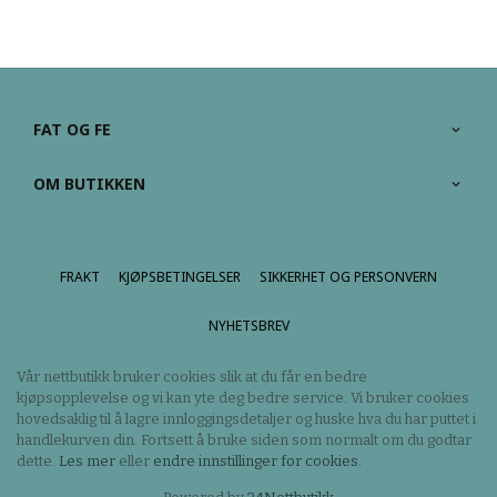
FAT OG FE
OM BUTIKKEN
FRAKT
KJØPSBETINGELSER
SIKKERHET OG PERSONVERN
NYHETSBREV
Vår nettbutikk bruker cookies slik at du får en bedre
kjøpsopplevelse og vi kan yte deg bedre service. Vi bruker cookies
hovedsaklig til å lagre innloggingsdetaljer og huske hva du har puttet i
handlekurven din. Fortsett å bruke siden som normalt om du godtar
dette.
Les mer
eller
endre innstillinger for cookies.