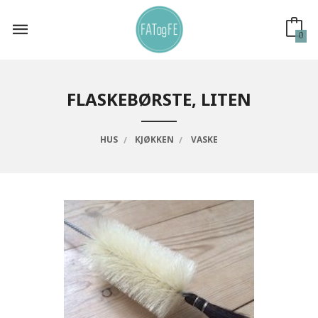
Gå
til
innholdet
0
FLASKEBØRSTE, LITEN
HUS
KJØKKEN
VASKE