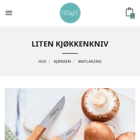
Gå
til
innholdet
0
LITEN KJØKKENKNIV
HUS
KJØKKEN
MATLAGING