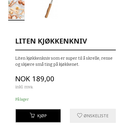
LITEN KJØKKENKNIV
Liten kjøkkenkniv som er super til å skrelle, rense
og skjære små ting på kjøkkenet.
Pris
NOK
189,00
inkl. mva.
På lager
KJØP
ØNSKELISTE