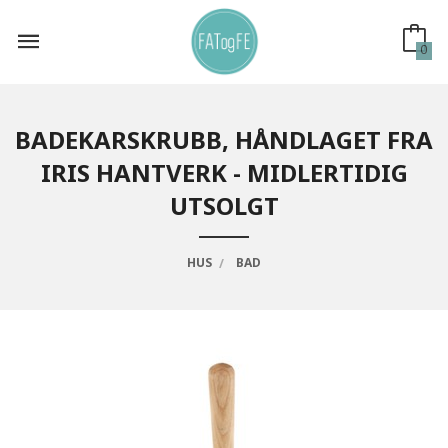
Gå
til
innholdet
0
BADEKARSKRUBB, HÅNDLAGET FRA
IRIS HANTVERK - MIDLERTIDIG
UTSOLGT
HUS
BAD