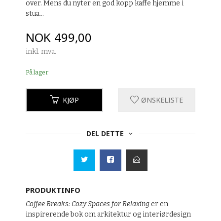
over. Mens du nyter en god kopp kaffe hjemme i
stua...
Pris
NOK
499,00
inkl. mva.
På lager
KJØP
ØNSKELISTE
DEL DETTE
PRODUKTINFO
Coffee Breaks: Cozy Spaces for Relaxing
er en
inspirerende bok om arkitektur og interiørdesign