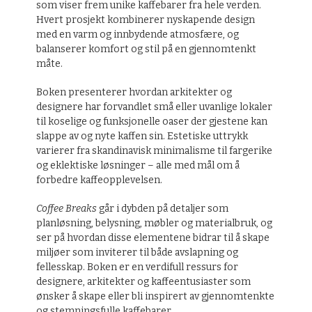
som viser frem unike kaffebarer fra hele verden.
Hvert prosjekt kombinerer nyskapende design
med en varm og innbydende atmosfære, og
balanserer komfort og stil på en gjennomtenkt
måte.
Boken presenterer hvordan arkitekter og
designere har forvandlet små eller uvanlige lokaler
til koselige og funksjonelle oaser der gjestene kan
slappe av og nyte kaffen sin. Estetiske uttrykk
varierer fra skandinavisk minimalisme til fargerike
og eklektiske løsninger – alle med mål om å
forbedre kaffeopplevelsen.
Coffee Breaks
går i dybden på detaljer som
planløsning, belysning, møbler og materialbruk, og
ser på hvordan disse elementene bidrar til å skape
miljøer som inviterer til både avslapning og
fellesskap. Boken er en verdifull ressurs for
designere, arkitekter og kaffeentusiaster som
ønsker å skape eller bli inspirert av gjennomtenkte
og stemningsfulle kaffebarer.