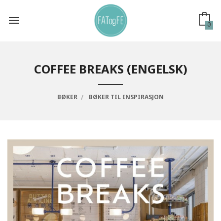
Gå
til
innholdet
0
COFFEE BREAKS (ENGELSK)
BØKER
BØKER TIL INSPIRASJON