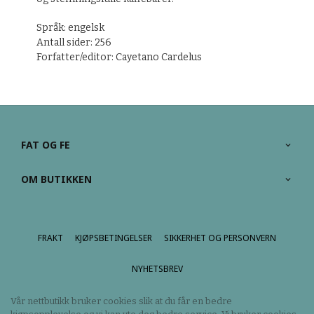
Språk: engelsk
Antall sider: 256
Forfatter/editor:
Cayetano Cardelus
FAT OG FE
OM BUTIKKEN
FRAKT
KJØPSBETINGELSER
SIKKERHET OG PERSONVERN
NYHETSBREV
Vår nettbutikk bruker cookies slik at du får en bedre