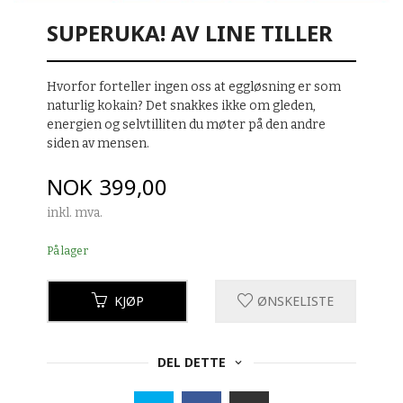
SUPERUKA! AV LINE TILLER
Hvorfor forteller ingen oss at eggløsning er som
naturlig kokain? Det snakkes ikke om gleden,
energien og selvtilliten du møter på den andre
siden av mensen.
Pris
NOK
399,00
inkl. mva.
På lager
KJØP
ØNSKELISTE
DEL DETTE