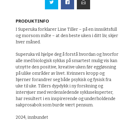
PRODUKTINFO
I Superuka forklarer Line Tiller – på en innsiktsfull
og morsom måte – at den beste uken i ditt liv, skjer
hver måned.
Superuka vil hjelpe deg å forstå hvordan og hvorfor
alle med biologisk syklus på smartest mulig vis kan
utnytte den positive, kreative uken før eggløsning
på ulike områder av livet. Kvinners kropp og
hjerner forandrer seg både psykisk og fysisk fra
uke til uke. Tillers dypdykk i ny forskning og
intervjuer med verdensledende sykluseksperter,
har resultert i en inspirerende og underholdende
sakprosabok som burde vært pensum.
2024, innbundet