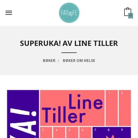
Gå
til
innholdet
0
SUPERUKA! AV LINE TILLER
BØKER
BØKER OM HELSE